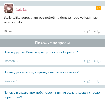
4
Lady-Len
Stoilo toljko porosjatam posmotretj na dunuwshego volka,i migom
kriwu sneslo...
19 лет
0
0
Похожие вопросы
Почему дунул Волк, а крышу снесло у Поросят?
Ответов:
3
3
0
Почему дунул волк, а крышу снесло поросятам?‎
Ответов:
10
2
3
Почему в сказке про трёх поросят дунул волк, а крышу снесло
поросятам?