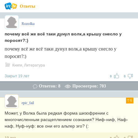
Ответы
Rozo4ka
почему всё же всё таки дунул волк,а крышу снесло у
поросят?:)
почему всё же всё таки дунул волк,а крышу снесло у
поросят?:)
Книги, Литература
Закрыт 19 лет
0
0
Ответов: 8
Просмотров: 703
6
epic_fail
Может, у Волка была редкая форма шизофрении с
многочисленным расщеплением сознания? Ниф-ниф, Наф-
наф, Нуф-нуф: все они его альтер эго? (: