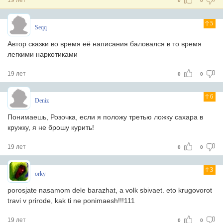
19 лет
0
0
5
Seqq
Автор сказки во время её написания баловался в то время
легкими наркотиками
19 лет
0
0
6
Deniz
Понимаешь, Розочка, если я положу третью ложку сахара в
кружку, я не брошу курить!
19 лет
0
0
3
orky
porosjate nasamom dele barazhat, a volk sbivaet. eto krugovorot
travi v prirode, kak ti ne ponimaesh!!!111
19 лет
0
0