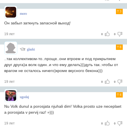
3
moro
Он забыл заткнуть запасной выход!
19 лет
0
0
8
glazki
..так коллективом-то..проще..они втроем и под прикрытием
друг друга)а волк один..и что ему делать)))дуть так..чтобы от
врагом не осталось ничего)кроме вкусного бекона)))
19 лет
0
0
4
ugodaj
Nu Volk dunul a porosjata njuhali dim! Volka prosto uze neceplaet
a porosjata v pervij raz! =)))
19 лет
0
0