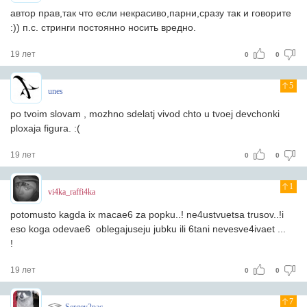
автор прав,так что если некрасиво,парни,сразу так и говорите
:)) п.с. стринги постоянно носить вредно.
19 лет
0
0
5
unes
po tvoim slovam , mozhno sdelatj vivod chto u tvoej devchonki
ploxaja figura. :(
19 лет
0
0
1
vi4ka_raffi4ka
potomusto kagda ix macae6 za popku..! ne4ustvuetsa trusov..!i
eso koga odevae6 oblegajuseju jubku ili 6tani nevesve4ivaet ...
!
19 лет
0
0
7