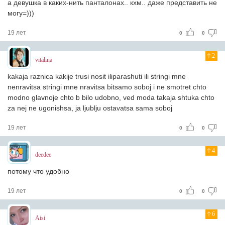
а девушка в каких-нить панталонах.. кхм.. даже представить не
могу=)))
19 лет
0
0
2
vitalina
kakaja raznica kakije trusi nosit iliparashuti ili stringi mne
nenravitsa stringi mne nravitsa bitsamo soboj i ne smotret chto
modno glavnoje chto b bilo udobno, ved moda takaja shtuka chto
za nej ne ugonishsa, ja ljublju ostavatsa sama soboj
19 лет
0
0
4
deedee
потому что удобно
19 лет
0
0
6
Aisi