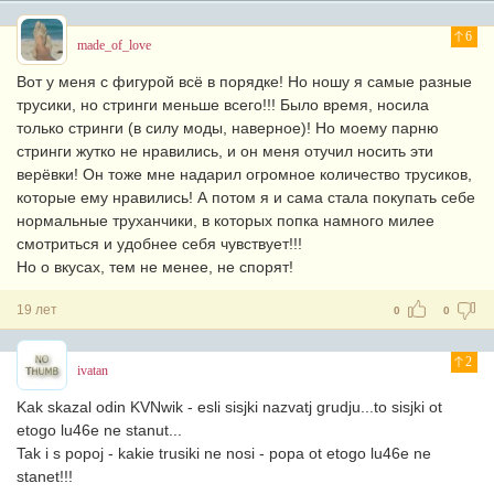
6
made_of_love
Вот у меня с фигурой всё в порядке! Но ношу я самые разные
трусики, но стринги меньше всего!!! Было время, носила
только стринги (в силу моды, наверное)! Но моему парню
стринги жутко не нравились, и он меня отучил носить эти
верёвки! Он тоже мне надарил огромное количество трусиков,
которые ему нравились! А потом я и сама стала покупать себе
нормальные труханчики, в которых попка намного милее
смотриться и удобнее себя чувствует!!!
Но о вкусах, тем не менее, не спорят!
19 лет
0
0
2
ivatan
Kak skazal odin KVNwik - esli sisjki nazvatj grudju...to sisjki ot
etogo lu46e ne stanut...
Tak i s popoj - kakie trusiki ne nosi - popa ot etogo lu46e ne
stanet!!!