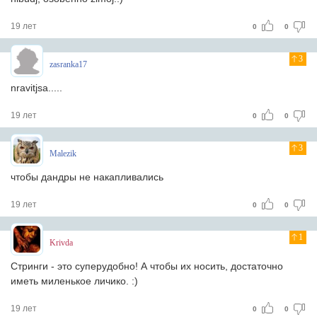
19 лет
0
0
3
zasranka17
nravitjsa.....
19 лет
0
0
3
Malezik
чтобы дандры не накапливались
19 лет
0
0
1
Krivda
Стринги - это суперудобно! А чтобы их носить, достаточно
иметь миленькое личико. :)
19 лет
0
0