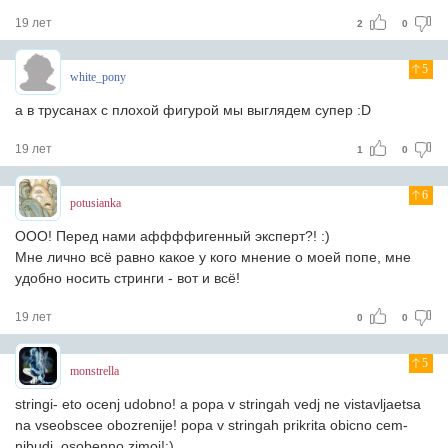
19 лет
2
0
5
white_pony
а в трусанах с плохой фигурой мы выглядем супер :D
19 лет
1
0
6
potusianka
ООО! Перед нами аффффигенный эксперт?! :)
Мне лично всё равно какое у кого мнение о моей попе, мне
удобно носить стринги - вот и всё!
19 лет
0
0
5
monstrella
stringi- eto ocenj udobno! a popa v stringah vedj ne vistavljaetsa
na vseobscee obozrenije! popa v stringah prikrita obicno cem-
nibudj, osobenno zimoj!:)