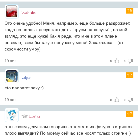
6
kvakusha
Это очень удобно! Меня, например, еще больше раздрожает,
когда на полных девушках одеты "трусы-парашуты" , на мой
взгляд, это еще хуже! Как я рада, что мне в этом плане
повезло, всем бы такую попу как у меня! Хахахахаха... (от
скромности умру)
19 лет
0
0
2
vaiper
eto naobarot sexy :)
19 лет
0
0
7
Lile4ka
а ты своим девушкам говоришь о том что их фигура в стрингах
плохо выглядит? По моему сейчас все носят только стригни=)