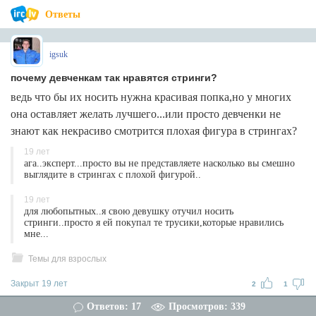
Ответы
igsuk
почему девченкам так нравятся стринги?
ведь что бы их носить нужна красивая попка,но у многих
она оставляет желать лучшего...или просто девченки не
знают как некрасиво смотрится плохая фигура в стрингах?
19 лет
ага..эксперт...просто вы не представляете насколько вы смешно
выглядите в стрингах с плохой фигурой..
19 лет
для любопытных..я свою девушку отучил носить
стринги..просто я ей покупал те трусики,которые нравились
мне...
Темы для взрослых
Закрыт 19 лет
2
1
Ответов: 17
Просмотров: 339