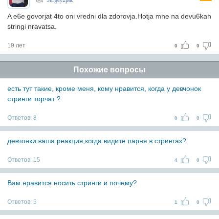
Sergey2pac
A e6e govorjat 4to oni vredni dla zdorovja.Hotja mne na devu6kah
stringi nravatsa.
19 лет
0
0
Похожие вопросы
есть тут такие, кроме меня, кому нравится, когда у девчонок
стринги торчат ?
Ответов:
8
0
0
девчонки:ваша реакция,когда видите парня в стрингах?
Ответов:
15
4
0
Вам нравится носить стринги и почему?
Ответов:
5
1
0