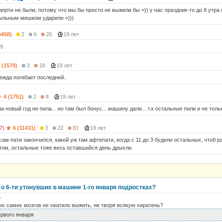
прти не были, потому что мы бы просто не выжили бы =)) у нас праздник-то до 8 утра б
ыльным мешком ударили =)))
5458)
2
6
26
19 лет
=)
 (1570)
3
18
19 лет
еждa погибaет последней..
4 (1751)
2
8
19 лет
 на новый год не пила... но там был бонус... машину дали... т.к остальные пили и не толь
7)
6 (11431)
3
22
81
19 лет
 сам пати закончился, какой уж там афтепати, когда с 11 до 3 будили остальных, чтоб р
отом, остальные тоже весь оставшийся день дрыхли.
о 6-ти утонувших в машине 1-го января подростках?
?
них самих мозгов не хватило выжить, не творя всякую хиратень?
ервого января