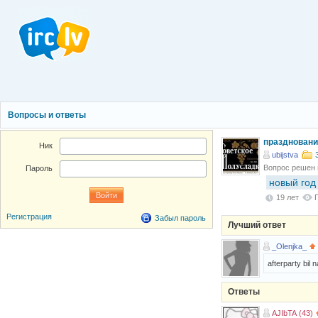
Вопросы и ответы
праздновани
Ник
ubijstva
Вопрос решен
Пароль
новый год
19 лет
Регистрация
Забыл пароль
Лучший ответ
_Olenjka_
afterparty bil
Ответы
AJIbTA (43)