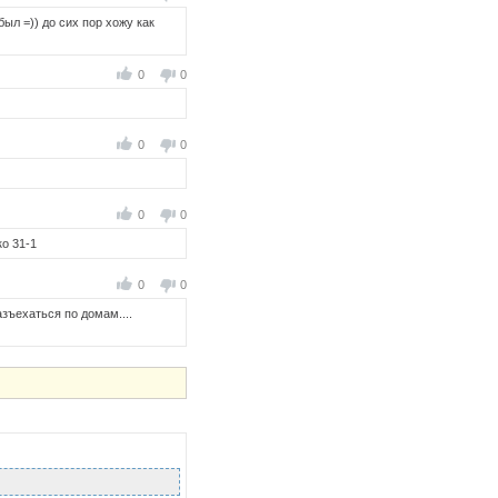
ыл =)) до сих пор хожу как
0
0
0
0
0
0
ко 31-1
0
0
азъехаться по домам....