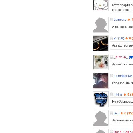
афтерпарти за
после всех эт
Lamoure
Я бы не-вынес
x3 (36)
6 
без афтерпарт
_K0wKA_
Думаю,что пох
FightMan (34
kone4no 4to N
mklnz
5 (
Не обошлось,
Bzp
6 (95
Да конечно ку
Doch_Chikati