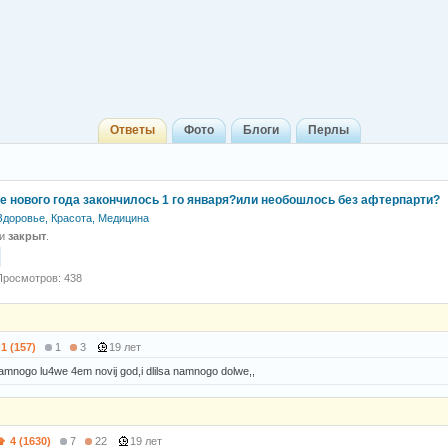
Ответы
Фото
Блоги
Перлы
е нового года закончилось 1 го января?или необошлось без афтерпарти?
Здоровье, Красота, Медицина
 и
закрыт
.
Просмотров: 438
1 (157)
1
3
19 лет
 namnogo lu4we 4em novij god,i dlilsa namnogo dolwe,,
4 (1630)
7
22
19 лет