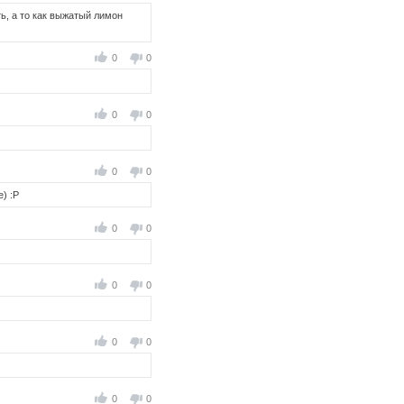
ть, а то как выжатый лимон
0
0
0
0
0
0
) :Р
0
0
0
0
0
0
0
0