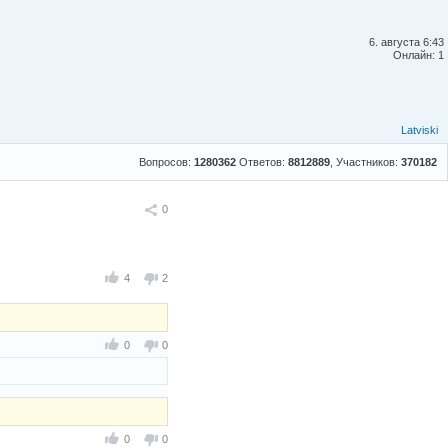
6. августа 6:43
Онлайн: 1
Latviski
Вопросов:
1280362
Ответов:
8812889
, Участников:
370182
Поделиться
0
4
2
0
0
0
0