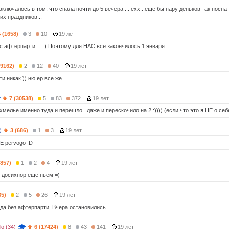
ключалось в том, что спала почти до 5 вечера ... ехх...ещё бы пару деньков так поспа
их праздников...
4 (1658)
3
10
19 лет
 афтерпарти ... :) Поэтому для НАС всё закончилось 1 января..
(9162)
2
12
40
19 лет
и никак )) ню ер все же
7 (30538)
5
83
372
19 лет
мелье именно туда и перешло...даже и перескочило на 2 :)))) (если что это я НЕ о себе
)
3 (686)
1
3
19 лет
E pervogo :D
3857)
1
2
4
19 лет
 досихпор ещё пьём =)
35)
2
5
26
19 лет
да без афтерпарти. Вчера остановились...
lo (34)
6 (17424)
8
43
141
19 лет