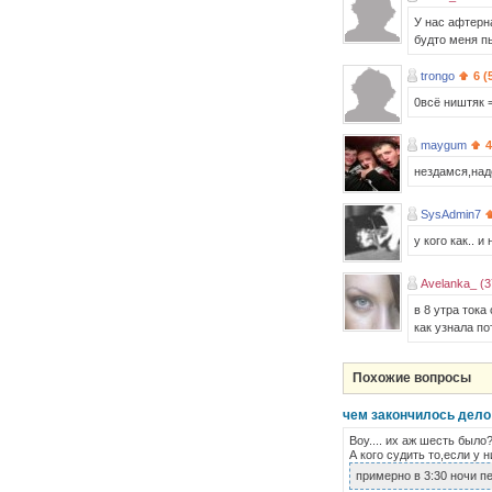
У нас афтерна
будто меня п
trongo
6 (
0всё ништяк 
maygum
4
нездaмся,нaд
SysAdmin7
у кого как.. и
Avelanka_ (3
в 8 утра тока
как узнала п
Похожие вопросы
чем закончилось дело 
Воу.... их аж шесть было
А кого судить то,если у 
примерно в 3:30 ночи п