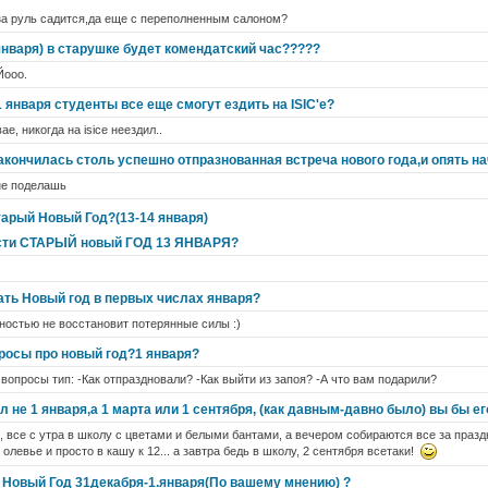
а за руль садится,да еще с переполненным салоном?
января) в старушке будет комендатский час?????
Йооо.
1 января студенты все еще смогут ездить на ISIC'e?
е, никогда на isice неездил..
 закончилась столь успешно отпразнованная встреча нового года,и опять 
не поделашь
тарый Новый Год?(13-14 января)
ести СТАРЫЙ новый ГОД 13 ЯНВАРЯ?
ть Новый год в первых числах января?
лностью не восстановит потерянные силы :)
просы про новый год?1 января?
вопросы тип: -Как отпраздновали? -Как выйти из запоя? -А что вам подарили?
 не 1 января,а 1 марта или 1 сентября, (как давным-давно было) вы бы е
я, все с утра в школу с цветами и белыми бантами, а вечером собираются все за праз
левье и просто в кашу к 12... а завтра бедь в школу, 2 сентября всетаки!
е Новый Год 31декабря-1.января(По вашему мнению) ?