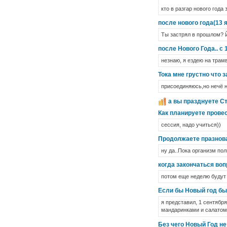
кто в разгар нового год
после нового года(13 
Ты застрял в прошлом? 
после Нового Года.. c 
незнаю, я ездею на трамва
Тока мне грустно что
присоединяюсь,но нечё 
а вы празднуете С
Как планируете пров
сессия, надо учиться))
Продолжаете празнова
ну да..Пока организм по
когда закончаться во
потом еще неделю будут 
Если бы Новый год был
я представил, 1 сентябр
мандаринками и салатом о
Без чего Новый Год н