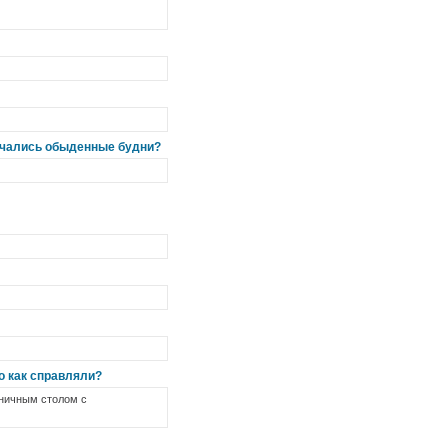
начались обыденные будни?
го как справляли?
дничным столом с