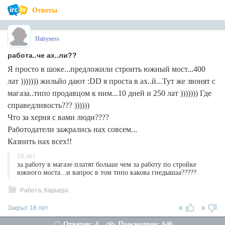
Ответы
Hairyness
работа..че ах..ли??
Я просто в шоке...предложили строить южный мост...400
лат ))))))) жильйо дают :DD я проста в ах..й...Тут же звонят с
магаза..типо продавцом к ним...10 дней и 250 лат ))))))) Где
справедливость??? ))))))
Что за херня с вами люди????
Работодатели зажрались нах совсем...
Казнить нах всех!!
18 лет
за работу в магазе платят больше чем за работу по стройке
южного моста...и вапрос в том типо какова гнедышаа?????
Работа, Карьера
Закрыт 18 лет
0
0
Ответов: 4
Просмотров: 646