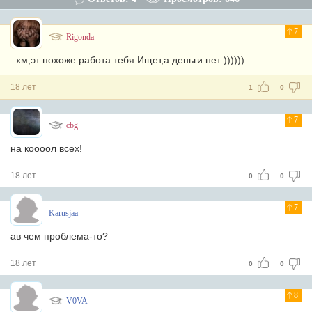
7
Rigonda
..хм,эт похоже работа тебя Ищет,а деньги нет:))))))
18 лет
1
0
7
cbg
на коооол всех!
18 лет
0
0
7
Karusjaa
ав чем проблема-то?
18 лет
0
0
8
V0VA