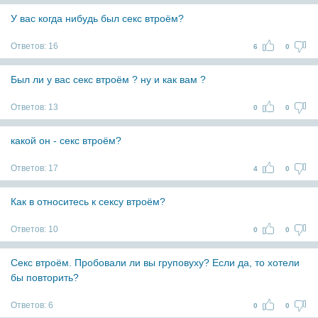
У вас когда нибудь был секс втроём?
Ответов:
16
6
0
Был ли у вас секс втроём ? ну и как вам ?
Ответов:
13
0
0
какой он - секс втроём?
Ответов:
17
4
0
Как в относитесь к сексу втроём?
Ответов:
10
0
0
Секс втроём. Пробовали ли вы груповуху? Если да, то хотели
бы повторить?
Ответов:
6
0
0