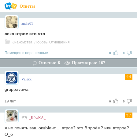
Ответы
andre01
секс втрое это что
Знакомства, Любовь, Отношения
Помещен в нерешенные
0
0
Ответов: 6
Просмотров: 167
4
ViTeck
gruppavuwa
19 лет
0
0
7
_K0wKA_
я не понять ваш окцЫент ... втрое? это В троём? или второе?
О_о