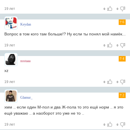
19 лет
0
0
6
Keydan
Вопрос в том кого там больше!? Ну если ты понял мой намёк...
19 лет
0
0
4
nostaaa
xz
19 лет
0
0
2
Glamur_
хмм .. если один М-пол и два Ж-пола то это ещё норм .. я это
ещё уважаю .. а наоборот это уже не то ..
19 лет
0
0