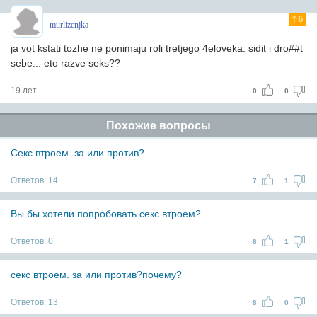
6
murlizenjka
ja vot kstati tozhe ne ponimaju roli tretjego 4eloveka. sidit i dro##t
sebe... eto razve seks??
19 лет
0
0
Похожие вопросы
Секс втроем. за или против?
Ответов:
14
7
1
Вы бы хотели попробовать секс втроем?
Ответов:
0
8
1
секс втроем. за или против?почему?
Ответов:
13
8
0