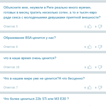
Объясните мне, неужели в Риге реально много мужчин,
готовых в месяц тратить несколько сотен, а то и тысяч евро
ради секса с молоденькими девушками приятной внешности?
Ответов:
5
1
0
Образование BSA ценится у нас?
Ответов:
6
0
0
что в наше время очень ценится?
Ответов:
18
3
0
Что в нашем мире уже не ценится?А что бесценно?
Ответов:
7
0
0
Что более цениться 22b STi или M3 E30 ?