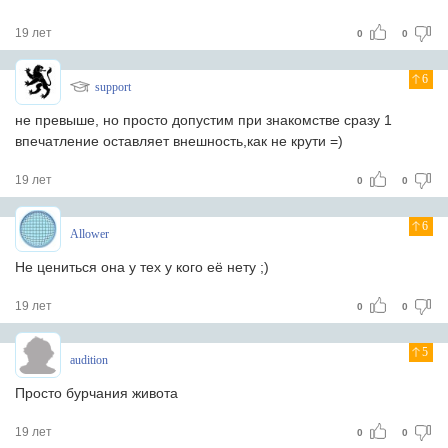
19 лет
0
0
6
support
не превыше, но просто допустим при знакомстве сразу 1
впечатление оставляет внешность,как не крути =)
19 лет
0
0
6
Allower
Не цениться она у тех у кого её нету ;)
19 лет
0
0
5
audition
Просто бурчания живота
19 лет
0
0