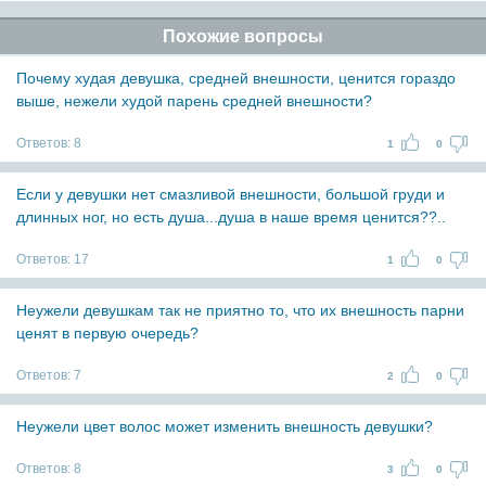
Похожие вопросы
Почему худая девушка, средней внешности, ценится гораздо
выше, нежели худой парень средней внешности?
Ответов:
8
1
0
Если у девушки нет смазливой внешности, большой груди и
длинных ног, но есть душа...душа в наше время ценится??..
Ответов:
17
1
0
Неужели девушкам так не приятно то, что их внешность парни
ценят в первую очередь?
Ответов:
7
2
0
Неужели цвет волос может изменить внешность девушки?
Ответов:
8
3
0