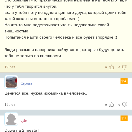
Это означает что практически всем наплевать на тебя кто ты, и
что у тебя творится внутри..
Если у тебя нету не одного ценного друга, который ценит тебя
такой какая ты есть то это проблема :(
Но что-то мне подсказывает что ты недовольна своей
внешностью
Попытайся найти своего человека и всё будет впорядке :)
Люди разные и наверника найдутся те, которые будут ценить
тебя не только по внешности...
19 лет
0
0
4
Cepeera
Ценится всё, нужна изюминка в человеке..
19 лет
0
0
1
dyle
Duwa na 2 meste !