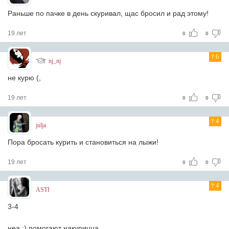
Раньше по пачке в день скуривал, щас бросил и рад этому!
19 лет
0
0
6
nj_nj
не курю (,
19 лет
0
0
4
julja
Пора бросать курить и становиться на лыжи!
19 лет
0
0
4
ASTI
3-4
неа :) помогают накурицца