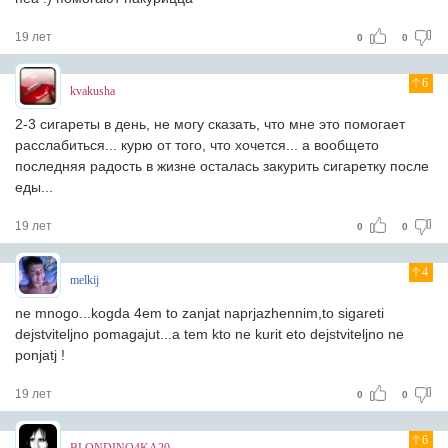
19 лет
0
0
6
kvakusha
2-3 сигареты в день, не могу сказать, что мне это помогает
расслабиться... курю от того, что хочется... а вообщето
последняя радость в жизне осталась закурить сигаретку после
еды...
19 лет
0
0
4
melkij
ne mnogo...kogda 4em to zanjat naprjazhennim,to sigareti
dejstviteljno pomagajut...a tem kto ne kurit eto dejstviteljno ne
ponjatj !
19 лет
0
0
6