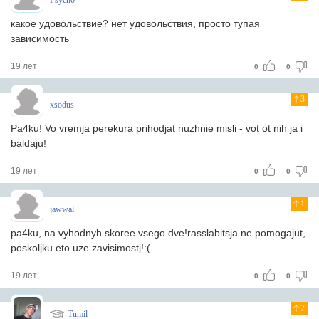
Psych0
какое удовольствие? нет удовольствия, просто тупая
зависимость
19 лет
0
0
3
xsodus
Pa4ku! Vo vremja perekura prihodjat nuzhnie misli - vot ot nih ja i
baldaju!
19 лет
0
0
1
jawwal
pa4ku, na vyhodnyh skoree vsego dve!rasslabitsja ne pomogajut,
poskoljku eto uze zavisimostj!:(
19 лет
0
0
7
Tumil