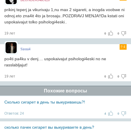
BLONDINO4KA20
prikinj teperj ja vikurivaju 1,nu max 2 sigareti, a inogda voobwe ni
odnoj.eto zna4it 4to ja brosaju..POZDRAVJ MENJA!!Da kstati oni
uspokaivajut tolko psihologi4eski..
19 лет
0
0
4
Sireni4
po4ti pa4ku v denj.... uspokaivajut psihologi4eski no ne
rasslabljajut!
19 лет
0
0
Похожие вопросы
Сколько сигарет в день ты выкуриваешь?!
Ответов:
24
4
0
сколько пачек сигарет вы выкуриваете в день?