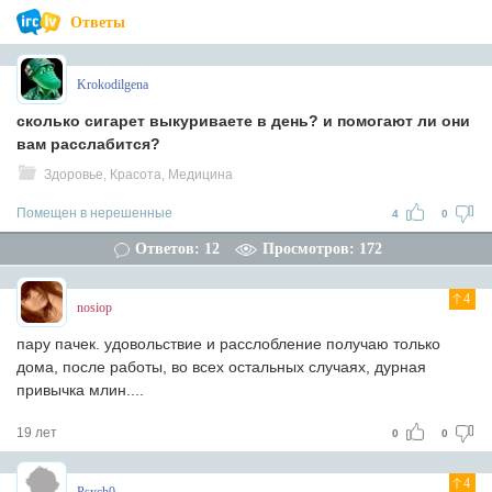
Ответы
Krokodilgena
сколько сигарет выкуриваете в день? и помогают ли они
вам расслабится?
Здоровье, Красота, Медицина
Помещен в нерешенные
4
0
Ответов: 12
Просмотров: 172
4
nosiop
пару пачек. удовольствие и расслобление получаю только
дома, после работы, во всех остальных случаях, дурная
привычка млин....
19 лет
0
0
4