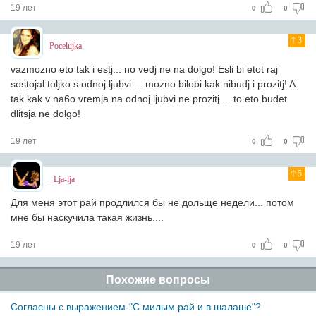
19 лет
0
0
3
Pocelujka
vazmozno eto tak i estj... no vedj ne na dolgo! Esli bi etot raj
sostojal toljko s odnoj ljubvi.... mozno bilobi kak nibudj i prozitj! A
tak kak v na6o vremja na odnoj ljubvi ne prozitj.... to eto budet
dlitsja ne dolgo!
19 лет
0
0
5
_Lja-lja_
Для меня этот рай продлился бы не дольще недели... потом
мне бы наскучила такая жизнь....
19 лет
0
0
Похожие вопросы
Согласны с выражением-"С милым рай и в шалаше"?