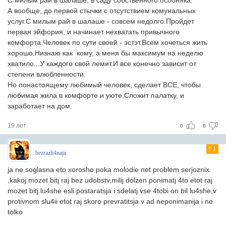
С милым рай в шалаше, в саду собственного особняка.
А вообще, до первой стычки с отсутствием комунальных
услуг.С милым рай в шалаше - совсем недолго.Пройдет
первая эйфория, и начинает нехватать привычного
комфорта.Человек по сути своей - эстэт.Всем хочеться жить
хорошо.Низнаю как кому, а меня бы максимум на неделю
хватило...У каждого свой лемит.И все конечно зависит от
степени влюбленности.
Но понастоящему любимый человек, сделает ВСЕ, чтобы
любимая жила в комфорте и уюте.Сложит палатку, и
заработает на дом.
19 лет
0
0
1
bezrazli4naja
ja ne soglasna eto xorosho poka molodie net problem serjoznix
,kakoj mozet bitj raj bez udobstv,milij dolzen ponimatj 4to etot raj
mozet bitj lu4she esli postaratsja i sdelatj vse 4tobi on bil lu4she,v
protivnom slu4ii etot raj skoro prevratitsja v ad neponimanija i ne
tolko