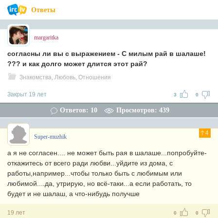
Ответы
margaritka
согласны ли вы с выражением - С милым рай в шалаше!
??? и как долго может длится этот рай?
Знакомства, Любовь, Отношения
Закрыт 19 лет
3
0
Ответов: 10
Просмотров: 439
4
Super-muzhik
а я не согласен.... не может быть рая в шалаше...попробуйте-
откажитесь от всего ради любви...уйдите из дома, с
работы,например...чтобы только быть с любимым или
любимой....да, утрирую, но всё-таки...а если работать, то
будет и не шалаш, а что-нибудь получше
19 лет
0
0