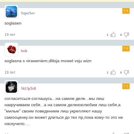
4
SuperSev
soglasen
19 лет
1
0
4
hrek
soglasna s viraweniem,dlitsja mowet vsju wizn
19 лет
1
0
3
SkUlpToR
согласитсься-соглашусь...на самом деле...мы лиш
накручиваем себя...а на самом делеююлюбим лиш себя,а
"милые" своим поведением лиш укрепляют нашу
самооценку.он может длиться до тех пр,пока кому-то это не
наскучило....