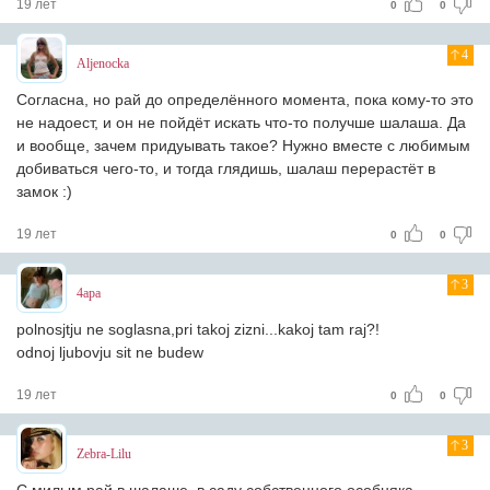
19 лет
0
0
4
Aljenocka
Согласна, но рай до определённого момента, пока кому-то это
не надоест, и он не пойдёт искать что-то получше шалаша. Да
и вообще, зачем придуывать такое? Нужно вместе с любимым
добиваться чего-то, и тогда глядишь, шалаш перерастёт в
замок :)
19 лет
0
0
3
4apa
polnosjtju ne soglasna,pri takoj zizni...kakoj tam raj?!
odnoj ljubovju sit ne budew
19 лет
0
0
3
Zebra-Lilu