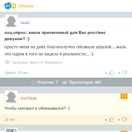
Ответы
farada
соц.опрос: каков приемлемый для Вас рост/вес
девушки? :)
просто меня на днях благополучно обозвали шпалой... жаль.
что парня я того не видела в реальности... :)
Здоровье, Красота, Медицина
Закрыт 19 лет
0
0
Ответов: 7
Просмотров: 663
5
OxOTHuK
Чтобы смотрел и облизывался!! :)
19 лет
0
0