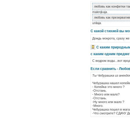
любовь как конфетки так
malenjkaja
любовь как презерватив
unilaja
С какой стихией вы м
Дождь мокрота, сразу же 
С каким природны
с каким одним предме
С ведром воды...вот врод
Если сравнить - Любов
Ты Чебурашка из анекдо
Чебурашка нашел копейку
- Копейка-это много ?
-Отстань.
- Много или мало?
-Отстань.
-Ну много или мало ?
-Много.
Чебурашка пошел в магаз
-Что смотрите? СДАЧУ 