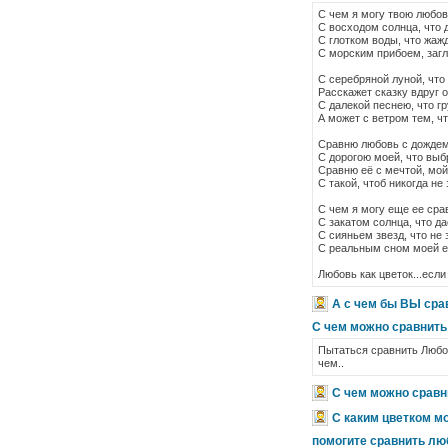
С чем я могу твою любов
С восходом солнца, что 
С глотком воды, что жажд
С морским прибоем, заг
С серебряной луной, чт
Расскажет сказку вдруг 
С далекой песнею, что гр
А может с ветром тем, чт
Сравню любовь с дождем, 
С дорогою моей, что выб
Сравню её с мечтой, мой
С такой, чтоб никогда не
С чем я могу еще ее сра
С закатом солнца, что да
С сияньем звезд, что не 
С реальным сном моей е
Любовь как цветок...если
А с чем бы ВЫ сра
С чем можно сравнит
Пытаться сравнить Любов
чем..
С чем можно сравн
С каким цветком м
помогите сравнить любо