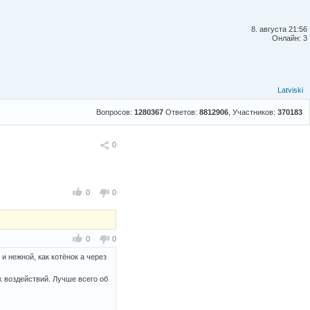
8. августа 21:56
Онлайн: 3
Latviski
Вопросов:
1280367
Ответов:
8812906
, Участников:
370183
Поделиться
0
0
0
0
0
 нежной, как котёнок а через
 воздействий. Лучше всего об