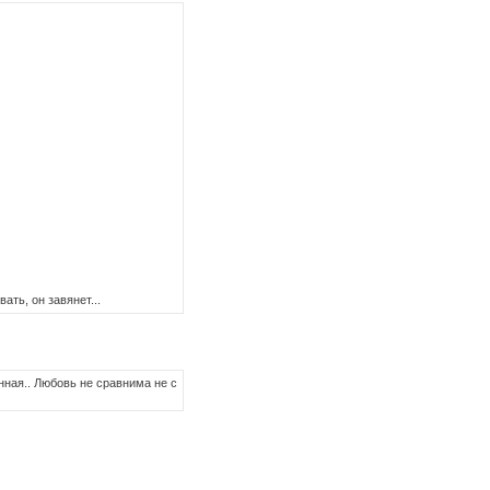
ать, он завянет...
ная.. Любовь не сравнима не с