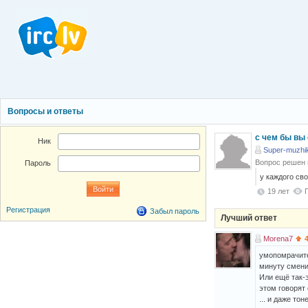
Вопросы и ответы
с чем бы вы
Ник
Super-muzhi
Вопрос решен
Пароль
у каждого св
19 лет
Регистрация
Забыл пароль
Лучший ответ
Morena7
умопомрачите
минуту смени
Или ещё так-
этом говорят 
... и даже то