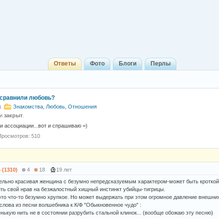
Ответы
Фото
Блоги
Перлы
 сравнили любовь?
k
Знакомства, Любовь, Отношения
 и
закрыт
.
ои ассоциации...вот и спрашиваю =)
Просмотров: 510
4 (1310)
4
18
19 лет
льно красивая женщина с безумно непредсказуемым характером-может быть кроткой и
ть свой нрав на безжалостный хищный инстинкт убийцы-тигрицы.
это что-то безумно хрупкое. Но может выдержать при этом огромное давление внешних
слова из песни волшебника к К/Ф "Обыкновенное чудо" :
ненькую нить не в состоянии разрубить стальной клинок... (вообще обожаю эту песню)