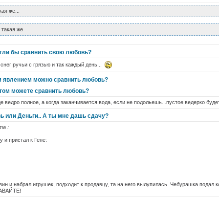
ая же...
 такая же
огли бы сравнить свою любовь?
снег ручьи с грязью и так каждый день...
м явлением можно сравнить любовь?
том можете сравнить любовь?
е ведро полное, а когда заканчивается вода, если не подольешь...пустое ведерко будет
ь или Деньги.. А ты мне дашь сдачу?
та :
 и пристал к Гене:
ин и набрал игрушек, подходит к продавцу, та на него вылупилась. Чебурашка подал ко
ДАВАЙТЕ!