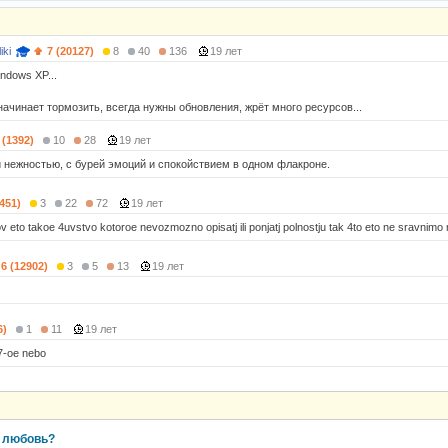
iki
7 (20127)
8
40
136
19 лет
indows XP...
начинает тормозить, всегда нужны обновления, жрёт много ресурсов...
 (1392)
10
28
19 лет
и нежностью, с бурей эмоций и спокойствием в одном флакроне.
7451)
3
22
72
19 лет
bov eto takoe 4uvstvo kotoroe nevozmozno opisatj ili ponjatj polnostju tak 4to eto ne sravnimo
6 (12902)
3
5
13
19 лет
6)
1
11
19 лет
 7-oe nebo
ь любовь?