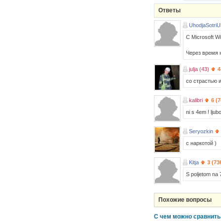
Ответы
UhodjaSotriUl
С Microsoft W
Через время 
julja (43)
4
со страстью 
kalibri
6 (
ni s 4em ! lju
Seryozkin
с наркотой )
Kitja
3 (73
S poljetom na
Похожие вопросы
С чем можно сравнит