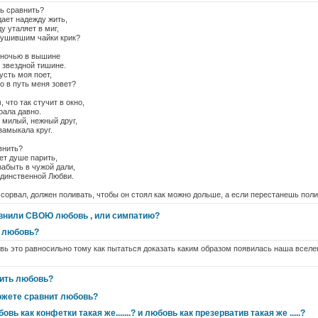
ь сравнить?
дает надежду жить,
у уталяет в миг,
лушившим чайки крик?
о ночью в вышине
о звездной тишине.
усть моя поет,
о в путь меня зовет?
что так стучит в окно,
рала давно.
 милый, нежный друг,
 замыкала круг.
внить?
ет душе парить,
забыть в чужой дали,
динственной Любви.
 сорвал, должен поливать, чтобы он стоял как можно дольше, а если перестанешь полив
внили СВОЮ любовь , или симпатию?
ь любовь?
ь это равносильно тому как пытаться доказать каким образом появилась наша вселен
ить любовь?
ожете сравнит любовь?
вь как конфетки такая же.......? и любовь как презерватив такая же .....?