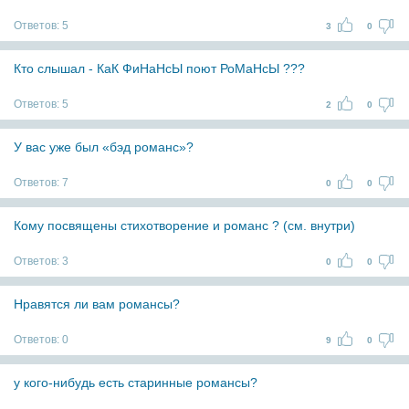
Ответов:
5
3
0
Кто слышал - КаК ФиНаНсЫ поют РоМаНсЫ ???
Ответов:
5
2
0
У вас уже был «бэд романс»?
Ответов:
7
0
0
Кому посвящены стихотворение и романс ? (см. внутри)
Ответов:
3
0
0
Нравятся ли вам романсы?
Ответов:
0
9
0
у кого-нибудь есть старинные романсы?