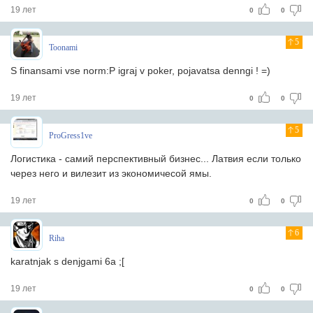
19 лет
0
0
5
Toonami
S finansami vse norm:P igraj v poker, pojavatsa denngi ! =)
19 лет
0
0
5
ProGress1ve
Логистика - самий перспективный бизнес... Латвия если только
через него и вилезит из экономичесой ямы.
19 лет
0
0
6
Riha
karatnjak s denjgami 6a ;[
19 лет
0
0