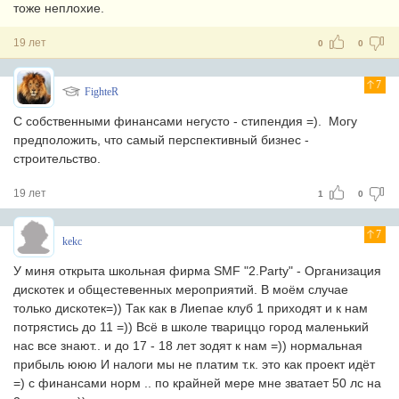
тоже неплохие.
19 лет
0
0
7
FighteR
С собственными финансами негусто - стипендия =). Могу
предположить, что самый перспективный бизнес -
строительство.
19 лет
1
0
7
kekc
У миня открыта школьная фирма SMF "2.Party" - Организация
дискотек и общестевенных мероприятий. В моём случае
только дискотек=)) Так как в Лиепае клуб 1 приходят и к нам
потрястись до 11 =)) Всё в школе твариццо город маленький
нас все знают.. и до 17 - 18 лет зодят к нам =)) нормальная
прибыль ююю И налоги мы не платим т.к. это как проект идёт
=) с финансами норм .. по крайней мере мне зватает 50 лс на