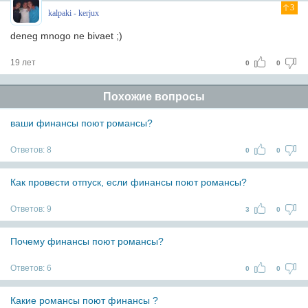
3
kalpaki - kerjux
deneg mnogo ne bivaet ;)
19 лет
0
0
Похожие вопросы
ваши финансы поют романсы?
Ответов:
8
0
0
Как провести отпуск, если финансы поют романсы?
Ответов:
9
3
0
Почему финансы поют романсы?
Ответов:
6
0
0
Какие романсы поют финансы ?