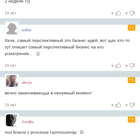
2 недели =))
19 лет
0
0
1
kolkin
Хехе, самый перспективный это бизнес идей, вот щас кто-то
тут опишет самый перспективный бизнес на его
усматрение... :))
19 лет
0
0
6
aliwya
вечно зaкaнчивaюццa в ненужный момент
19 лет
0
0
4
Svetilka
moi finansi v processe razmnozenija : D