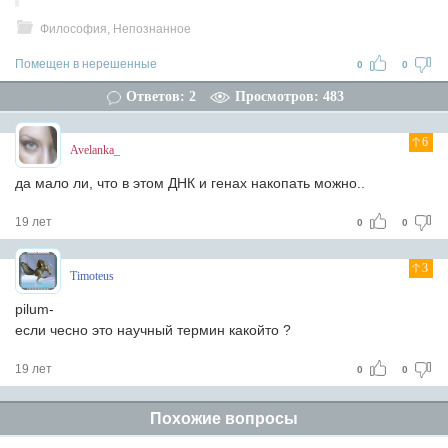
Философия, Непознанное
Помещен в нерешенные
0
0
Ответов: 2
Просмотров: 483
6
Avelanka_
да мало ли, что в этом ДНК и генах накопать можно..
19 лет
0
0
3
Timoteus
pilum-
если чесно это научный термин какойто ?
19 лет
0
0
Похожие вопросы