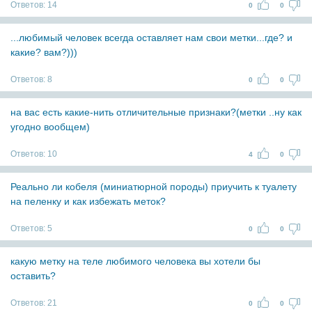
Ответов:
14
0
0
...любимый человек всегда оставляет нам свои метки...где? и
какие? вам?)))
Ответов:
8
0
0
на вас есть какие-нить отличительные признаки?(метки ..ну как
угодно вообщем)
Ответов:
10
4
0
Реально ли кобеля (миниатюрной породы) приучить к туалету
на пеленку и как избежать меток?
Ответов:
5
0
0
какую метку на теле любимого человека вы хотели бы
оставить?
Ответов:
21
0
0