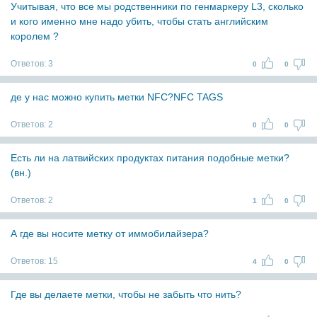
Учитывая, что все мы родственники по генмаркеру L3, сколько
и кого именно мне надо убить, чтобы стать английским
королем ?
Ответов:
3
0
0
де у нас можно купить метки NFC?NFC TAGS
Ответов:
2
0
0
Есть ли на латвийских продуктах питания подобные метки?
(вн.)
Ответов:
2
1
0
А где вы носите метку от иммобилайзера?
Ответов:
15
4
0
Где вы делаете метки, чтобы не забыть что нить?