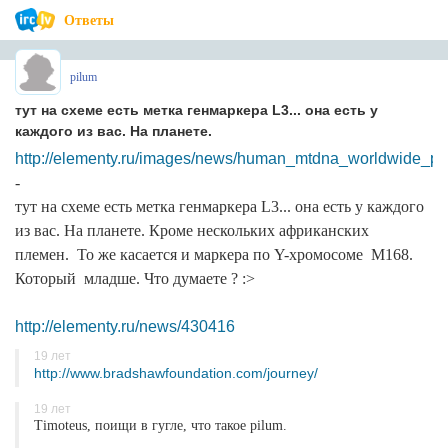
Ответы
pilum
тут на схеме есть метка генмаркера L3... она есть у
каждого из вас. На планете.
http://elementy.ru/images/news/human_mtdna_worldwide_ph
-
тут на схеме есть метка генмаркера L3... она есть у каждого
из вас. На планете. Кроме нескольких африканских
племен. То же касается и маркера по Y-хромосоме M168.
Который младше. Что думаете ? :>
http://elementy.ru/news/430416
19 лет
http://www.bradshawfoundation.com/journey/
19 лет
Timoteus, поищи в гугле, что такое pilum.