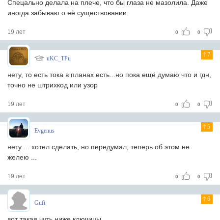
Спецально делала на плече, что бы глаза не мазолила. Даже
иногда забываю о её существовании.
19 лет
0
0
7
uKC_TPu
нету, то есть тока в планах есть...но пока ещё думаю что и гдн,
точно не штрихкод или узор
19 лет
0
0
5
Evgenus
нету ... хотел сделать, но передумал, теперь об этом не
желею ...
19 лет
0
0
6
Gufi
вот такая чуть ниже ключицы..