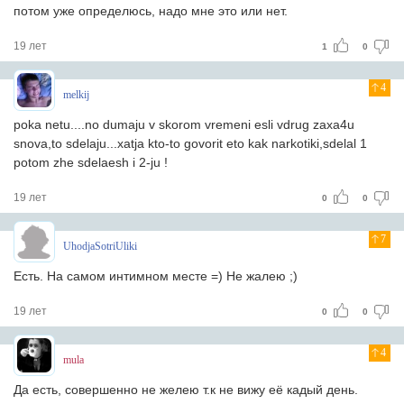
потом уже определюсь, надо мне это или нет.
19 лет
1
0
4
melkij
poka netu....no dumaju v skorom vremeni esli vdrug zaxa4u
snova,to sdelaju...xatja kto-to govorit eto kak narkotiki,sdelal 1
potom zhe sdelaesh i 2-ju !
19 лет
0
0
7
UhodjaSotriUliki
Есть. На самом интимном месте =) Не жалею ;)
19 лет
0
0
4
mula
Да есть, совершенно не желею т.к не вижу её кадый день.