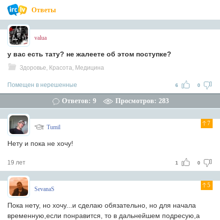
Ответы
valua
у вас есть тату? не жалеете об этом поступке?
Здоровье, Красота, Медицина
Помещен в нерешенные
6
0
Ответов: 9
Просмотров: 283
7
Tumil
Нету и пока не хочу!
19 лет
1
0
5
SevanaS
Пока нету, но хочу...и сделаю обязательно, но для начала
временную,если понравится, то в дальнейшем подресую,а