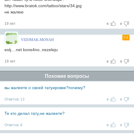
http://www.bratok.com/tattoo/stars/34.jpg
не жалею
19 лет
0
0
4
VEDJMAK-MONAH
estj....net kone4no..nezeleju
19 лет
0
0
Похожие вопросы
вы жалеете о своей татуировке?почему?
Ответов:
13
0
0
Те кто делал тату,не жалеете?
Ответов:
8
0
0