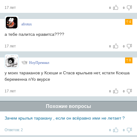
17 лет
0
0
4
afrotux
а тебе палитса нравитса????
17 лет
0
0
8
НоуПремиал
у моих тараканов у Ксюши и Стасв крыльев нет, кстати Ксюша
беременна
nYo вкурсе
17 лет
0
0
Похожие вопросы
Зачем крылья таракану , если он всёравно ими не летает ?
Ответов:
2
0
0