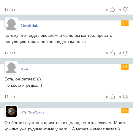
17 лет
0
0
7
MexaHHuk
потому что тогда невозможно было бы контролировать
популяцию тараканов посредством тапка...
17 лет
0
0
5
Aion
Есть, он летает.))))
Но мало и редко...)
17 лет
0
0
6
TrueNosok
Он бегает шустро и прячется в щелях, летать незачем. Может
крылья уже рудиментные у него... А может и умеет летать)