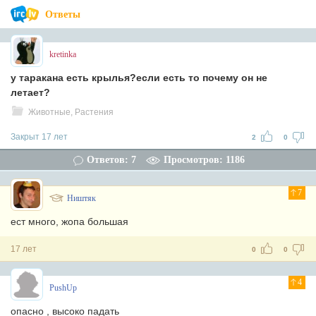
Ответы
kretinka
у таракана есть крылья?если есть то почему он не
летает?
Животные, Растения
Закрыт 17 лет
2
0
Ответов: 7
Просмотров: 1186
7
Ништяк
ест много, жопа большая
17 лет
0
0
4
PushUp
опасно , высоко падать