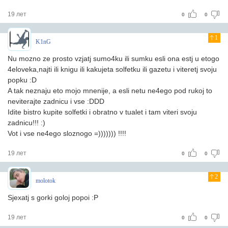
19 лет
0
0
1
K1nG
Nu mozno ze prosto vzjatj sumo4ku ili sumku esli ona estj u etogo
4eloveka,najti ili knigu ili kakujeta solfetku ili gazetu i viteretj svoju
popku :D
A tak neznaju eto mojo mnenije, a esli netu ne4ego pod rukoj to
neviterajte zadnicu i vse :DDD
Idite bistro kupite solfetki i obratno v tualet i tam viteri svoju
zadnicu!!! :)
Vot i vse ne4ego sloznogo =))))))) !!!!
19 лет
0
0
2
molotok
Sjexatj s gorki goloj popoi :P
19 лет
0
0