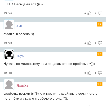
ГГГГ ! Пальцами ёпт ((( =
19 лет
0
0
4
d3d1
otdalzhi u saseda :))
19 лет
0
0
4
EDyK
Ну так , по маленькому нам пацанам это не проблема =)))
19 лет
0
0
5
PhoeniXa
салфетку возьми ((((% или газету на крайняк. а если и этого
нету - бумагу какую с рабочего стола ((((: