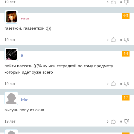
19 лет
0
0
5
seeya
газеткой, гаазееткой ;)))
19 лет
0
0
4
lf
пойти пассать (((% ну или тетрадкой по тому предмету
который идёт хуже всего
19 лет
0
0
7
kekc
высунь попу из окна.
19 лет
0
0