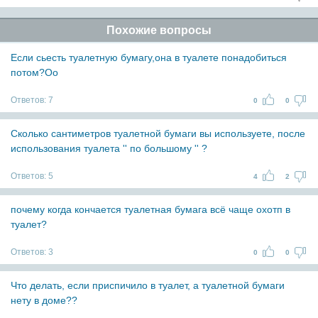
Похожие вопросы
Если сьесть туалетную бумагу,она в туалете понадобиться
потом?Oo
Ответов:
7
0
0
Сколько сантиметров туалетной бумаги вы используете, после
использования туалета '' по большому '' ?
Ответов:
5
4
2
почему когда кончается туалетная бумага всё чаще охотп в
туалет?
Ответов:
3
0
0
Что делать, если приспичило в туалет, а туалетной бумаги
нету в доме??