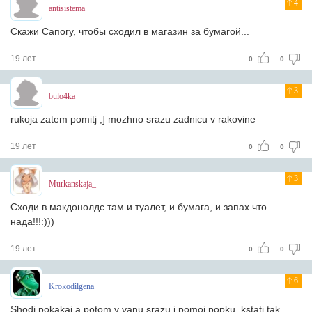
4
antisistema
Скажи Сапогу, чтобы сходил в магазин за бумагой...
19 лет
0
0
3
bulo4ka
rukoja zatem pomitj ;] mozhno srazu zadnicu v rakovine
19 лет
0
0
3
Murkanskaja_
Сходи в макдонолдс.там и туалет, и бумага, и запах что
нада!!!:)))
19 лет
0
0
6
Krokodilgena
Shodi pokakaj a potom v vanu srazu i pomoj popku. kstati tak