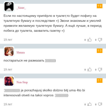
4
_Sister_
Если по настоящему припёрло в туалет,то будет пофигу на
туалетную бумагу и последствия =) Звони знакомым и умоляй
привезти желаемую туалетную бумагу. А ещё лучше, в период
побега до туалета, захватить газетку =)
19 лет
0
0
3
Shnura
постараться не размазать )))))))))
19 лет
0
0
7
Non-Stop
:))))))))))))) ja porazhajusj skolko dolzno bitj uma 4to bi
interesovali otveti na takoi vopros :)))))))))))
19 лет
0
0