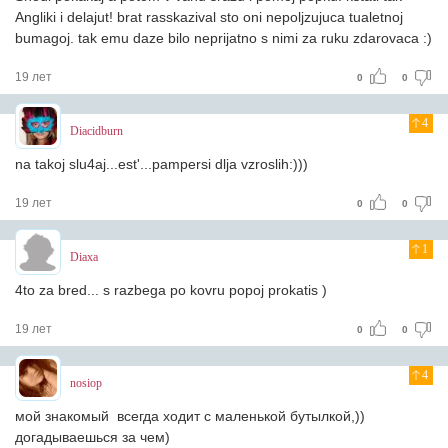
Angliki i delajut! brat rasskazival sto oni nepoljzujuca tualetnoj
bumagoj. tak emu daze bilo neprijatno s nimi za ruku zdarovaca :)
19 лет
0
0
4
Diacidburn
na takoj slu4aj...est'...pampersi dlja vzroslih:)))
19 лет
0
0
1
Diaxa
4to za bred... s razbega po kovru popoj prokatis )
19 лет
0
0
4
nosiop
мой знакомый всегда ходит с маленькой бутылкой,))
догадываешься за чем)