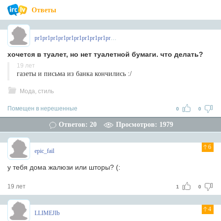
Ответы
pr1pr1pr1pr1pr1pr1pr1pr1pr1pr1pr
хочется в туалет, но нет туалетной бумаги. что делать?
19 лет
газеты и письма из банка кончились :/
Мода, стиль
Помещен в нерешенные
0
0
Ответов: 20
Просмотров: 1979
6
epic_fail
у тебя дома жалюзи или шторы? (:
19 лет
1
0
4
LLIMEJIb