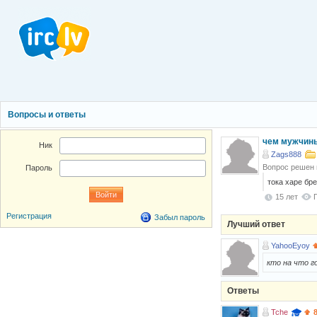
Вопросы и ответы
чем мужчин
Ник
Zags888
Вопрос решен
Пароль
тока харе бре
15 лет
Регистрация
Забыл пароль
Лучший ответ
YahooEyoy
кто на что г
Ответы
Tche