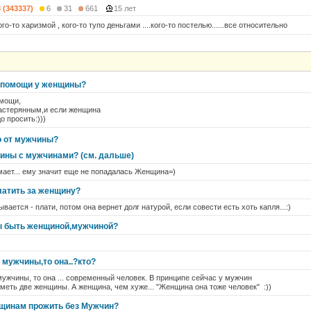
8 (343337)
6
31
661
15 лет
кого-то харизмой , кого-то тупо деньгами ....кого-то постелью......все относительно
т помощи у женщины?
омощи,
растерянным,и если женщина
о просить:)))
о от мужчины?
щины с мужчинами? (см. дальше)
умает... ему значит еще не попадалась Женщина=)
латить за женщину?
ывается - плати, потом она вернет долг натурой, если совести есть хоть капля...:)
ы быть женщиной,мужчиной?
 мужчины,то она..?кто?
ужчины, то она ... современный человек. В принципе сейчас у мужчин
еть две женщины. А женщина, чем хуже... "Женщина она тоже человек" :))
нщинам прожить без Мужчин?