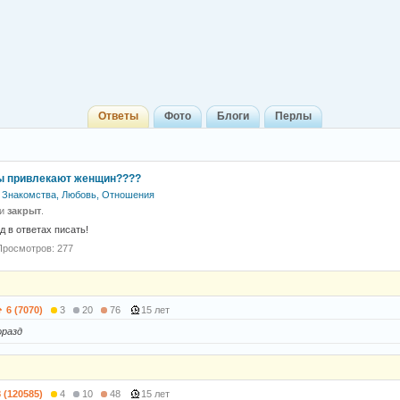
Ответы
Фото
Блоги
Перлы
ы привлекают женщин????
Знакомства, Любовь, Отношения
 и
закрыт
.
д в ответах писать!
Просмотров: 277
6 (7070)
3
20
76
15 лет
оразд
8 (120585)
4
10
48
15 лет