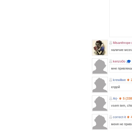
Misanthrope 
наличие мозга
kenzo0o
мне привлека
krewiliwe
елдой
Arj-
5 (338
vsem tem, cht
correct-it
меня не при