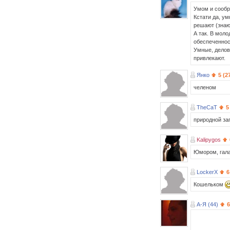
Умом и сооб
Кстати да, у
решают (знаю
А так. В моло
обеспеченнос
Умные, делов
привлекают.
Янко
5 (2
челеном
TheCaT
5
природной за
Kalipygos
Юмором, гала
LockerX
6
Кошельком
А-Я (44)
6