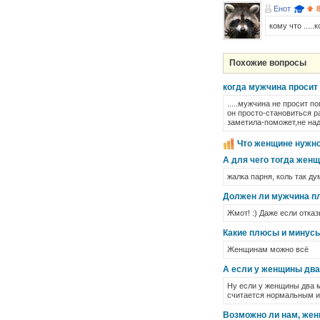
Енот
кому что .....
Похожие вопросы
когда мужчина проси
.....мужчина не просит п
он просто-становиться 
заметила-поможет,не над
Что женщине нужн
А для чего тогда жен
жалка парня, коль так д
Должен ли мужчина п
Жмот! :) Даже если отказ
Какие плюсы и минус
Женщинам можно всё
А если у женщины два
Ну если у женщины два м
считается нормальным им
Возможно ли нам, же