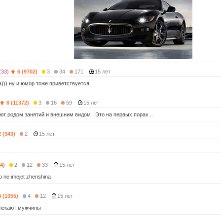
(33)
6 (9702)
3
34
171
15 лет
))) ну и юмор тоже приветствуется.
6 (11372)
3
16
59
15 лет
ют родом занятий и внешним видом . Это на первых порах ..
2 (343)
2
15 лет
4)
2
12
33
15 лет
o ne imejet zhenshina
4 (1055)
4
12
15 лет
влекают мужчины