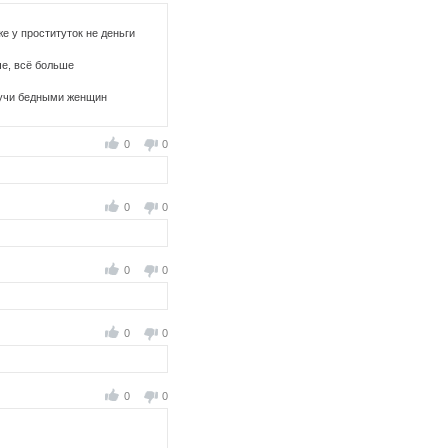
е у проституток не деньги
че, всё больше
удучи бедными женщин
0
0
0
0
0
0
0
0
0
0