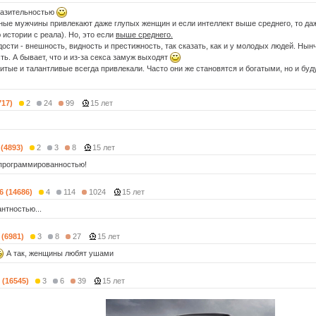
разительностью
мные мужчины привлекают даже глупых женщин и если интеллект выше среднего, то даж
 истории с реала). Но, это если
выше среднего.
дости - внешность, видность и престижность, так сказать, как и у молодых людей. Нын
ть. А бывает, что и из-за секса замуж выходят
итые и талантливые всегда привлекали. Часто они же становятся и богатыми, но и б
717)
2
24
99
15 лет
 (4893)
2
3
8
15 лет
программированностью!
6 (14686)
4
114
1024
15 лет
нтностью...
 (6981)
3
8
27
15 лет
А так, женщины любят ушами
 (16545)
3
6
39
15 лет