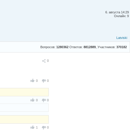
6. августа 14:29
Онлайн: 9
Latviski
Вопросов:
1280362
Ответов:
8812889
, Участников:
370182
Поделиться
0
0
0
0
0
1
0