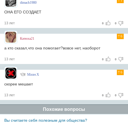
1
dimach1980
ОНА ЕГО СОЗДАЕТ
13 лет
0
0
6
Катюха21
а кто сказал,что она помогает?вовсе нет, наоборот
13 лет
0
0
6
Mister.X
скорее мешает
13 лет
0
0
Похожие вопросы
Вы считаете себя полезным для общества?