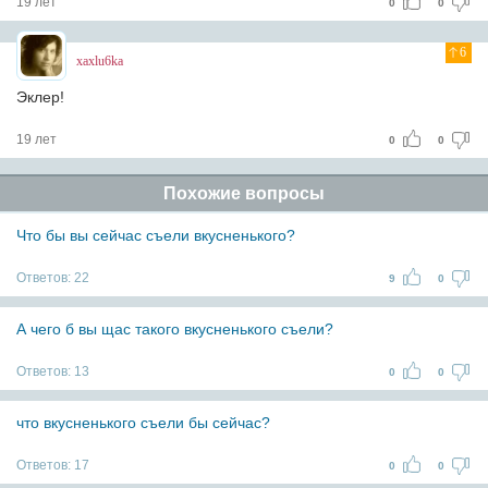
19 лет
0
0
6
xaxlu6ka
Эклер!
19 лет
0
0
Похожие вопросы
Что бы вы сейчас съели вкусненького?
Ответов:
22
9
0
А чего б вы щас такого вкусненького съели?
Ответов:
13
0
0
что вкусненького съели бы сейчас?
Ответов:
17
0
0