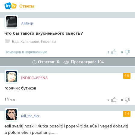
Ответы
Aleksejs
что бы такого вкусненького сьесть?
Еда, Кулинария, Рецепты
Помещен в нерешенные
2
0
Ответов: 6
Просмотров: 104
6
INDIGO-VESNA
горячих бутиков
19 лет
0
0
4
roll_the_dice
esli svaritj noski i 4utka posolitj i poper4itj da e6e i vegeti dobavitj
a potom e6e i posaharitj.....