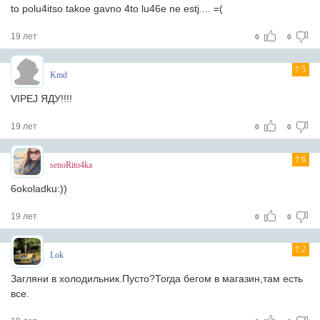
to polu4itso takoe gavno 4to lu46e ne estj.... =(
19 лет
0
0
5
Kmd
VIPEJ ЯДУ!!!!
19 лет
0
0
6
senoRito4ka
6okoladku:))
19 лет
0
0
2
Lok
Загляни в холодильник.Пусто?Тогда бегом в магазин,там есть
все.