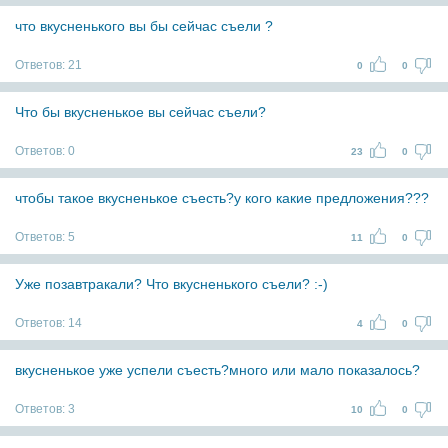
что вкусненького вы бы сейчас съели ?
Ответов:
21
0
0
Что бы вкусненькое вы сейчас съели?
Ответов:
0
23
0
чтобы такое вкусненькое съесть?у кого какие предложения???
Ответов:
5
11
0
Уже позавтракали? Что вкусненького съели? :-)
Ответов:
14
4
0
вкусненькое уже успели съесть?много или мало показалось?
Ответов:
3
10
0