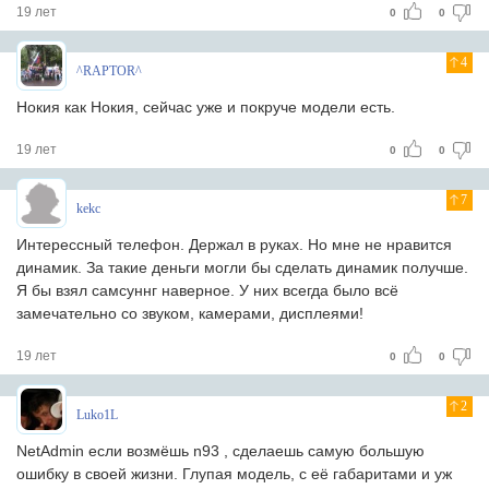
19 лет
0
0
4
^RAPTOR^
Нокия как Нокия, сейчас уже и покруче модели есть.
19 лет
0
0
7
kekc
Интерессный телефон. Держал в руках. Но мне не нравится
динамик. За такие деньги могли бы сделать динамик получше.
Я бы взял самсуннг наверное. У них всегда было всё
замечательно со звуком, камерами, дисплеями!
19 лет
0
0
2
Luko1L
NetAdmin если возмёшь n93 , сделаешь самую большую
ошибку в своей жизни. Глупая модель, с её габаритами и уж