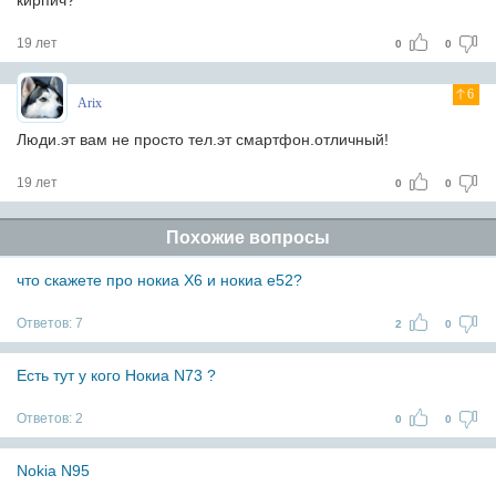
кирпич?
19 лет
0
0
6
Arix
Люди.эт вам не просто тел.эт смартфон.отличный!
19 лет
0
0
Похожие вопросы
что скажете про нокиа X6 и нокиа е52?
Ответов:
7
2
0
Есть тут у кого Нокиа N73 ?
Ответов:
2
0
0
Nokia N95