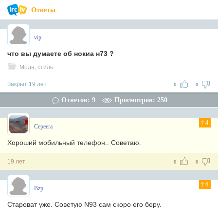
Ответы
vip
что вы думаете об нокиа н73 ?
Мода, стиль
Закрыт 19 лет
0
0
Ответов: 9
Просмотров: 250
4
Cepeera
Хороший мобильный телефон.. Советаю.
19 лет
0
0
6
Bzp
Староват уже. Советую N93 сам скоро его беру.