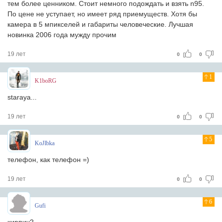
тем более ценником. Стоит немного подождать и взять n95.
По цене не уступает, но имеет ряд приемуществ. Хотя бы
камера в 5 мпикселей и габариты человеческие. Лучшая
новинка 2006 года мужду прочим
19 лет
0
0
1
K1boRG
staraya...
19 лет
0
0
5
KoJlbka
телефон, как телефон =)
19 лет
0
0
6
Gufi