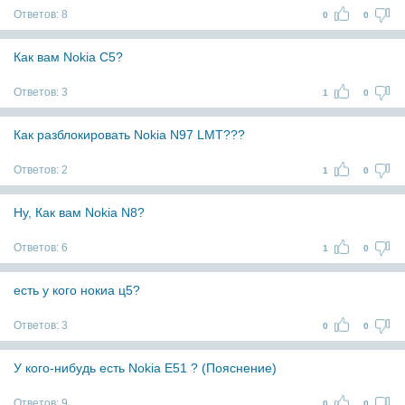
Ответов:
8
0
0
Как вам Nokia C5?
Ответов:
3
1
0
Как разблокировать Nokia N97 LMT???
Ответов:
2
1
0
Ну, Как вам Nokia N8?
Ответов:
6
1
0
есть у кого нокиа ц5?
Ответов:
3
0
0
У кого-нибудь есть Nokia Е51 ? (Пояснение)
Ответов:
9
0
0