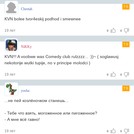
6
Cheetah
KVN bolee tvor4eskij podhod i smewnee
19 лет
0
0
6
NiKKy
KVN!!! A voobwe was Comedy club rulzzzz... :))~ ( soglawusj
nekotorije wutki tupije, no v principe molodci )
19 лет
0
0
6
yosha
...не пей козлёночком станешь...
- Тебе что взять, могоженное или пигоженное?
- А мне всё гавно!
19 лет
0
0