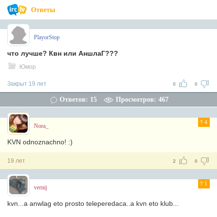
Ответы
PlayorStop
что лучше? Квн или АншлаГ???
Юмор
Закрыт 19 лет
0
0
Ответов: 15
Просмотров: 467
4
Nora_
KVN odnoznachno! :)
19 лет
2
0
1
vernij
kvn...a anwlag eto prosto teleperedaca..a kvn eto klub...