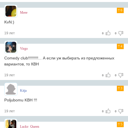
6
Meee
KvN:)
19 лет
0
0
4
Virgo
Comedy club!!!!!!!!!... А если уж выбирать из предложенных
вариантов, то КВН
19 лет
0
0
3
Kitja
Poljubomu KBH !!!
19 лет
0
0
5
Lucky_Queen