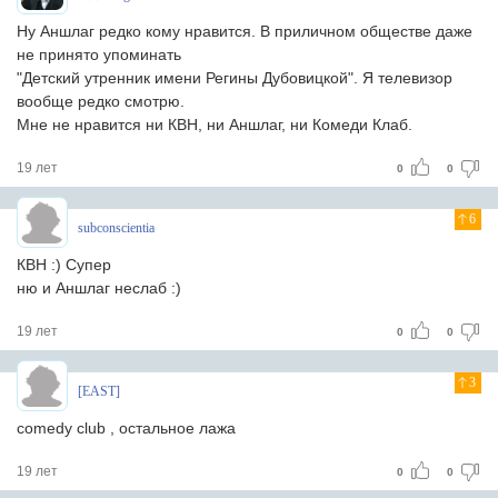
Ну Аншлаг редко кому нравится. В приличном обществе даже
не принято упоминать
"Детский утренник имени Регины Дубовицкой". Я телевизор
вообще редко смотрю.
Мне не нравится ни КВН, ни Аншлаг, ни Комеди Клаб.
19 лет
0
0
6
subconscientia
КВН :) Супер
ню и Аншлаг неслаб :)
19 лет
0
0
3
[EAST]
comedy club , остальное лажа
19 лет
0
0