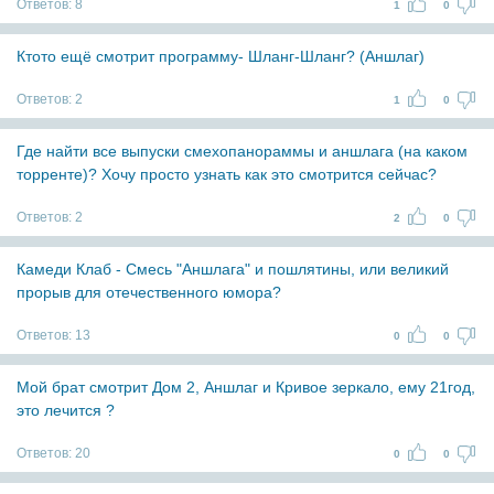
Ответов:
8
1
0
Ктото ещё смотрит программу- Шланг-Шланг? (Аншлаг)
Ответов:
2
1
0
Где найти все выпуски смехопанораммы и аншлага (на каком
торренте)? Хочу просто узнать как это смотрится сейчас?
Ответов:
2
2
0
Камеди Клаб - Смесь "Аншлага" и пошлятины, или великий
прорыв для отечественного юмора?
Ответов:
13
0
0
Мой брат смотрит Дом 2, Аншлаг и Кривое зеркало, ему 21год,
это лечится ?
Ответов:
20
0
0