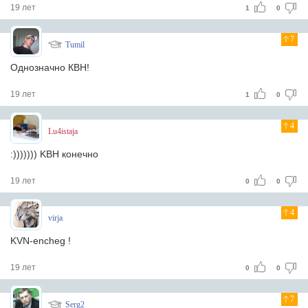
19 лет
1
0
7
Tumil
Однозначно КВН!
19 лет
1
0
4
Lu4istaja
:))))))) KBH конечно
19 лет
0
0
4
virja
KVN-encheg !
19 лет
0
0
7
Serg2