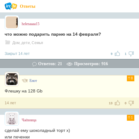
Ответы
helenaaaa15
что можно подарить парню на 14 февраля?
Дом, дети, Семья
Закрыт 14 лет
9
1
Ответов: 21
Просмотров: 916
8
Енот
Флешку на 128 Gb
14 лет
13
0
1
Чаёвница
сделай ему шоколадный торт х)
или печенки