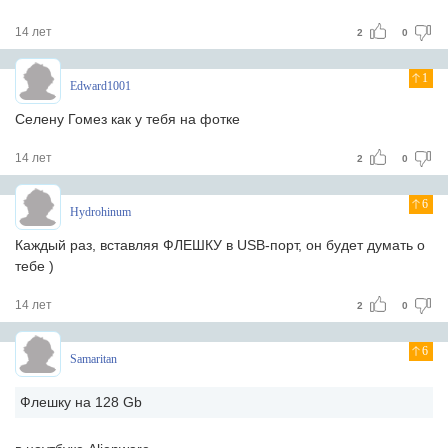
14 лет
2
0
1
Edward1001
Селену Гомез как у тебя на фотке
14 лет
2
0
6
Hydrohinum
Каждый раз, вставляя ФЛЕШКУ в USB-порт, он будет думать о
тебе )
14 лет
2
0
6
Samaritan
Флешку на 128 Gb