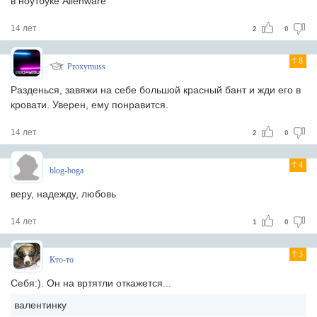
в ноутбуке Alienware
14 лет
2
0
8
Proxymuss
Разденься, завяжи на себе большой красный бант и жди его в
кровати. Уверен, ему понравится.
14 лет
2
0
4
blog-boga
веру, надежду, любовь
14 лет
1
0
3
Кто-то
Себя:). Он на вртятли откажется...
валентинку