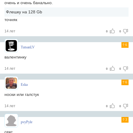
очень и очень банально.
Флешку на 128 Gb
точняк
14 лет
0
0
6
TutsanLV
валентинку
14 лет
0
0
6
Eska
носки или галстук
14 лет
0
0
3
pvyPyle
секс