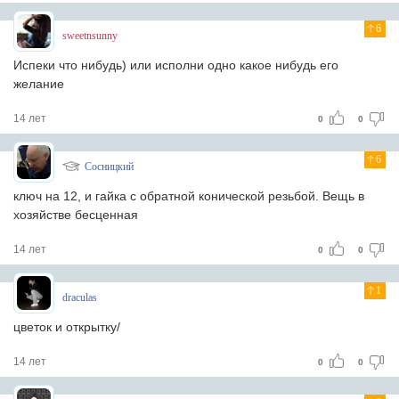
6
sweetnsunny
Испеки что нибудь) или исполни одно какое нибудь его
желание
14 лет
0
0
6
Сосницкий
ключ на 12, и гайка с обратной конической резьбой. Вещь в
хозяйстве бесценная
14 лет
0
0
1
draculas
цветок и открытку/
14 лет
0
0