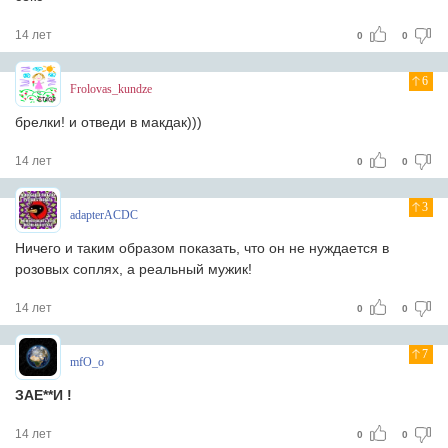
14 лет
0
0
6
Frolovas_kundze
брелки! и отведи в макдак)))
14 лет
0
0
3
adapterACDC
Ничего и таким образом показать, что он не нуждается в
розовых соплях, а реальный мужик!
14 лет
0
0
7
mfO_o
ЗАЕ**И !
14 лет
0
0