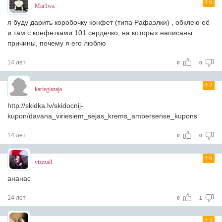
6
Mar1wa
я буду дарить коробочку конфет (типа Рафаэлки) , обклею её
и там с конфетками 101 сердечко, на которых написаны
причины, почему я его люблю
14 лет
0
0
2
karieglazaja
http://skidka.lv/skidocnij-
kupon/davana_viriesiem_sejas_krems_ambersense_kupons
14 лет
0
0
6
vizzzall
ананас
14 лет
0
1
3