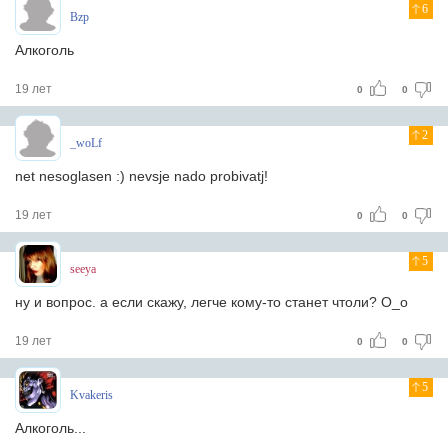
6
Bzp
Алкоголь
19 лет
0
0
2
_woLf
net nesoglasen :) nevsje nado probivatj!
19 лет
0
0
5
seeya
ну и вопрос. а если скажу, легче кому-то станет чтоли? О_о
19 лет
0
0
5
Kvakeris
Алкоголь...