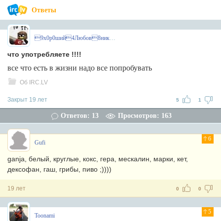
Ответы
9x0р0ший4Любов8ник1
что употребляете !!!!
все что есть в жизни надо все попробувать
Об IRC.LV
Закрыт 19 лет
5
1
Ответов: 13
Просмотров: 163
6
Gufi
ganja, белый, круглые, кокс, гера, мескалин, марки, кет,
дексофан, гаш, грибы, пиво ;))))
19 лет
0
0
5
Toonami