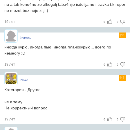
nu a tak kone4no ze alkogolj taba4nije isdelija nu i travka t.k reper
ne mozet bez neje zitj :)
19 лет
0
0
6
Foresco
иногда курю, иногда пью, иногда планокурью... всего по
немногу :D
19 лет
0
0
4
Nox^
Категория - Другое
не в тему....
Не корректный вопрос
19 лет
0
0