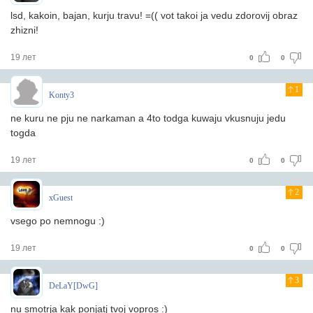
lsd, kakoin, bajan, kurju travu! =(( vot takoi ja vedu zdorovij obraz
zhizni!
19 лет
0
0
1
Konty3
ne kuru ne pju ne narkaman a 4to todga kuwaju vkusnuju jedu
togda
19 лет
0
0
2
xGuest
vsego po nemnogu :)
19 лет
0
0
3
DeLaY[DwG]
nu smotrja kak ponjatj tvoj vopros :)