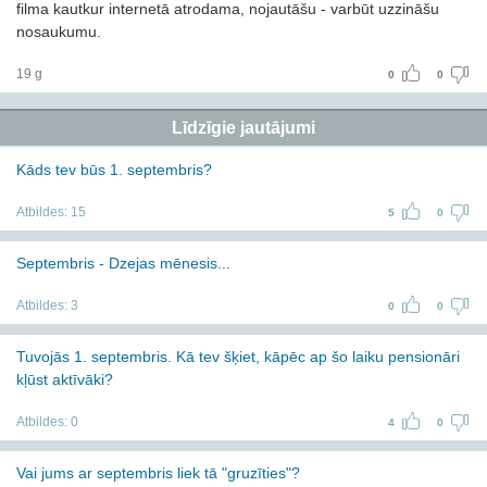
filma kautkur internetā atrodama, nojautāšu - varbūt uzzināšu
nosaukumu.
19 g
0
0
Līdzīgie jautājumi
Kāds tev būs 1. septembris?
Atbildes:
15
5
0
Septembris - Dzejas mēnesis...
Atbildes:
3
0
0
Tuvojās 1. septembris. Kā tev šķiet, kāpēc ap šo laiku pensionāri
kļūst aktīvāki?
Atbildes:
0
4
0
Vai jums ar septembris liek tā "gruzīties"?