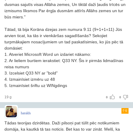
dusmas sajutīs visas Allāha zemes, Un tiktāl daži ļaudis trīcēs un
izmisums līksmos Par ērgļa dusmām attīrīs Allāhs zemes un tur
būs miers."
Tātad, tā bija Korāna dzejas zem numura 9.11 (9+1+1=11) Jūs
arvien ticat, ka tās ir vienkāršas sagadīšanās? Sekojiet
turpmākajiem nosacījumiem un tad paskatīsimies, ko jūs pēc tā
domāsiet:
1. Atveriet Microsoft Word un izdariet nākamo:
2. Ar lieliem burtiem ierakstiet: Q33 NY. Šis ir pirmās lidmašīnas
reisa numurs
3. Izcelsiet Q33 NY ar "bold"
4. Izmainīsiet izmēru uz 48
5. Izmainīsiet šriftu uz WINgdings
19 g
0
0
6
haralds
Tādas teorijas dzirdētas. Daži pilsoņi pat tūlīt pēc notikumiem
domāja, ka kautkā tā tas noticis. Bet kas to var zināt. Melš, ka