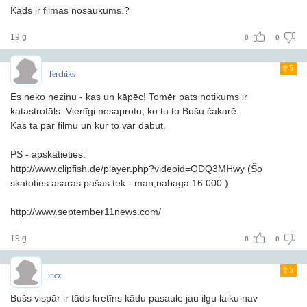
Kāds ir filmas nosaukums.?
19 g
0
0
5
Terchiks
Es neko nezinu - kas un kāpēc! Tomēr pats notikums ir
katastrofāls. Vienīgi nesaprotu, ko tu to Bušu čakarē.
Kas tā par filmu un kur to var dabūt.
PS - apskatieties:
http://www.clipfish.de/player.php?videoid=ODQ3MHwy (Šo
skatoties asaras pašas tek - man,nabaga 16 000.)
http://www.september11news.com/
19 g
0
0
5
incz
Bušs vispār ir tāds kretīns kādu pasaule jau ilgu laiku nav