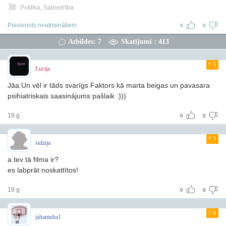
Politika, Sabiedrība
Pievienots neatrisinātiem
0
0
Atbildes: 7
Skatījumi : 413
5
Lucija
Jāa.Un vēl ir tāds svarīgs Faktors kā marta beigas un pavasara
psihiatriskais saasinājums pašlaik :)))
19 g
0
0
3
sidzija
a tev tā filma ir?
es labprāt noskattītos!
19 g
0
0
6
jahamuha1