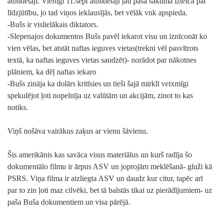
atbildētāji. Vienīgi 11.sept atbildētāji jau pašā sākumā izteica pat
līdzjūtību, jo tad viņos ieklausījās, bet vēlāk vnk apspieda.
-Bušs ir vislielākais diktators.
-Slepenajos dokumentos Bušs pavēl iekarot visu un iznīconāt ko
vien vēlas, bet atstāt naftas ieguves vietas(trekni vēl pasvītrots
textā, ka naftas ieguves vietas saudzēt)- norādot par nākotnes
plāniem, ka dēļ naftas iekaro
-Bušs zināja ka dolārs kritīsies un tieši šajā mirklī veixmīgi
spekulējot ļoti nopelnīja uz valūtām un akcijām, zinot to kas
notiks.
Viņš nošāva vairākus zaķus ar vienu šāvienu.
Šis amerikānis kas savāca visus materiālus un kurš radīja šo
dokumentālo filmu ir ārpus ASV un joprojām meklēšanā- gluži kā
PSRS. Viņa filma ir aizliegta ASV un daudz kur citur, tapēc arī
par to zin ļoti maz cilvēki, bet tā balstās tikai uz pierādījumiem- uz
paša Buša dokumentiem un visa pārējā.