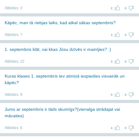
Atbildes:
3
2
0
Kāpēc, man tā riebjas laiks, kad atkal sākas septembris?
Atbildes:
7
3
0
1. septembris klāt, vai kkas Jūsu dzīvēs ir mainījies? :)
Atbildes:
22
3
0
Kuras klases 1. septembris tev atmiņā iespiedies visvairāk un
kāpēc?
Atbildes:
9
0
0
Jums ar septembris ir tāds skumīgs?(vienalga strādajat vai
mācaties)
Atbildes:
6
4
0