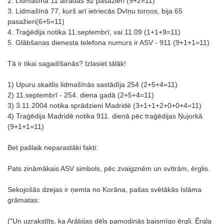
2. Lidmašīnā 11 atradās 92 pasažieri (9+2=11)
3. Lidmašīnā 77, kurš arī ietriecās Dvīņu torņos, bija 65
pasažieri(6+5=11)
4. Traģēdija notika 11.septembrī, vai 11.09 (1+1+9=11)
5. Glābšanas dienesta telefona numurs ir ASV - 911 (9+1+1=11)
Tā ir tikai sagadīšanās? Izlasiet tālāk!
1) Upuru skaitlis lidmašīnās sastādīja 254 (2+5+4=11)
2) 11.septembrī - 254. diena gadā (2+5+4=11)
3) 3.11.2004 notika sprādzieni Madridē (3+1+1+2+0+0+4=11)
4) Traģēdija Madridē notika 911. dienā pēc traģēdijas Ņujorkā
(9+1+1=11)
Bet pašlaik neparastāki fakti:
Pats zināmākais ASV simbols, pēc zvaigznēm un svītrām, ērglis.
Sekojošās dzejas ir ņemta no Korāna, pašas svētākās Islāma
grāmatas:
("Un uzrakstīts, ka Arābijas dēls pamodinās baismīgo ērgli. Ērgļa