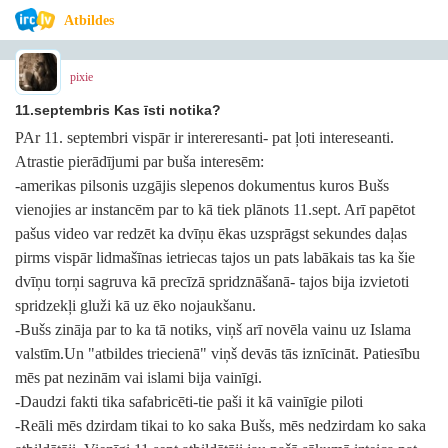
Atbildes
pixie
11.septembris Kas īsti notika?
PAr 11. septembri vispār ir intereresanti- pat ļoti intereseanti.
Atrastie pierādījumi par buša interesēm:
-amerikas pilsonis uzgājis slepenos dokumentus kuros Bušs
vienojies ar instancēm par to kā tiek plānots 11.sept. Arī papētot
pašus video var redzēt ka dvīņu ēkas uzsprāgst sekundes daļas
pirms vispār lidmašīnas ietriecas tajos un pats labākais tas ka šie
dvīņu torņi sagruva kā precīzā spridznāšanā- tajos bija izvietoti
spridzekļi gluži kā uz ēko nojaukšanu.
-Bušs zināja par to ka tā notiks, viņš arī novēla vainu uz Islama
valstīm.Un "atbildes triecienā" viņš devās tās iznīcināt. Patiesību
mēs pat nezinām vai islami bija vainīgi.
-Daudzi fakti tika safabricēti-tie paši it kā vainīgie piloti
-Reāli mēs dzirdam tikai to ko saka Bušs, mēs nedzirdam ko saka