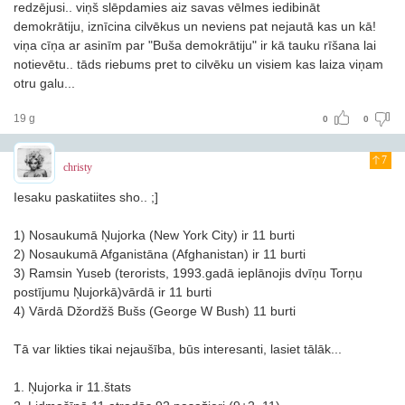
redzējusi.. viņš slēpdamies aiz savas vēlmes iedibināt
demokrātiju, iznīcina cilvēkus un neviens pat nejautā kas un kā!
viņa cīņa ar asinīm par "Buša demokrātiju" ir kā tauku rīšana lai
notievētu.. tāds riebums pret to cilvēku un visiem kas laiza viņam
otru galu...
19 g
0
0
7
christy
Iesaku paskatiites sho.. ;]
1) Nosaukumā Ņujorka (New York City) ir 11 burti
2) Nosaukumā Afganistāna (Afghanistan) ir 11 burti
3) Ramsin Yuseb (terorists, 1993.gadā ieplānojis dvīņu Torņu
postījumu Ņujorkā)vārdā ir 11 burti
4) Vārdā Džordžš Bušs (George W Bush) 11 burti
Tā var likties tikai nejaušība, būs interesanti, lasiet tālāk...
1. Ņujorka ir 11.štats