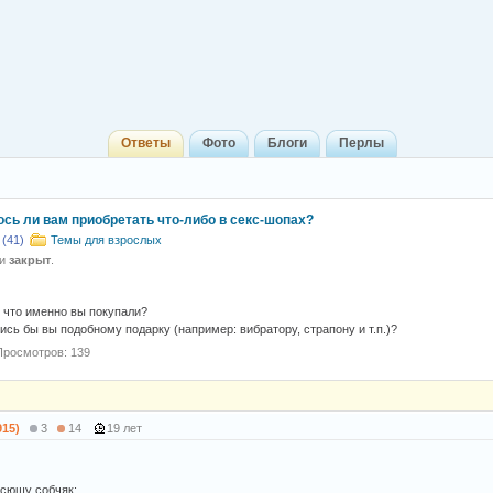
Ответы
Фото
Блоги
Перлы
ось ли вам приобретать что-либо в секс-шопах?
(41)
Темы для взрослых
 и
закрыт
.
о что именно вы покупали?
ись бы вы подобному подарку (например: вибратору, страпону и т.п.)?
Просмотров: 139
915)
3
14
19 лет
ксюшу собчяк: