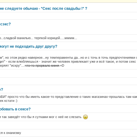
не следуете обычаю - *Секс после свадьбы !* ?
 сэкс?
..сладкой ванилью... терпкой корицей.....мммм...
могут не подходить друг другу?
м", но этож редко наверное...ну темпераменты да...но и с точь в точь предпочтениями
одит" - если влюбляешься - значит же человек привлекает уже и всё такое, и потом се
ряят "искру"....
что-то прорвало меня
=D
е?
ЛАБИ" просто что бы иметь какое-то представление о таких магазинах-прошлась там ка
к кстати :)
обовать в сексе?
 так заведёт что-бы я сутками мог с неё не слезать.
ся к онанизму