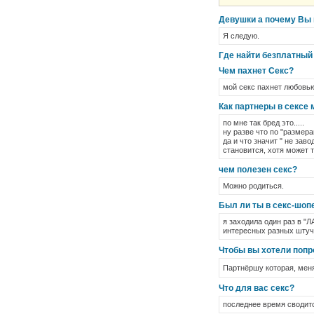
Девушки а почему Вы 
Я следую.
Где найти безплатный
Чем пахнет Секс?
мой секс пахнет любовью.
Как партнеры в сексе 
по мне так бред это.....
ну разве что по "размера
да и что значит " не зав
становится, хотя может те
чем полезен секс?
Можно родиться.
Был ли ты в секс-шоп
я заходила один раз в "
интересных разных штуче
Чтобы вы хотели попр
Партнёршу которая, меня
Что для вас секс?
последнее время сводит