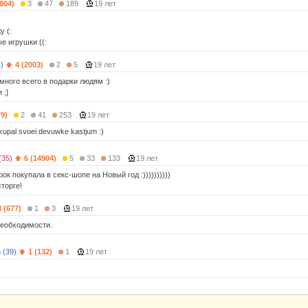
7804)
3
47
189
19 лет
у (:
ые игрушки ((:
)
4 (2003)
2
5
19 лет
много всего в подарки людям :)
 ;]
79)
2
41
253
19 лет
okupal svoei devuwke kastjum :)
(35)
6 (14904)
5
33
133
19 лет
рок покупала в секс-шопе на Новый год :))))))))))
сторге!
3 (677)
1
3
19 лет
необходимости.
 (39)
1 (132)
1
19 лет