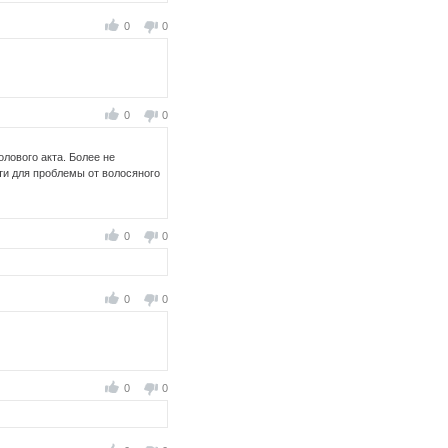
0
0
0
0
олового акта. Более не
ти для проблемы от волосяного
0
0
0
0
0
0