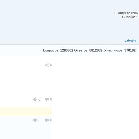
6. августа 8:06
Онлайн: 1
Latviski
Вопросов:
1280362
Ответов:
8812889
, Участников:
370182
Поделиться
0
0
0
0
0