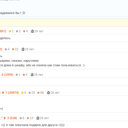
радовался бы ! :D
3857)
1
2
4
19 лет
одилось.
2)
4
22
19 лет
сь
шарики, смазки, наручники
ся дома в шкафу, ибо не поняла как этим пользоваться. :)
4 (1009)
1
4
19 лет
)
7 (26974)
5
23
66
19 лет
=)
_^
3 (538)
6
13
19 лет
 =)) я там покупала подарок для друуга =))))