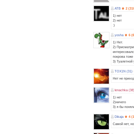
ATB
2 (31
1) нет
2) нет
:)
yosha
6 (
1) Нет.
2) Присматри
интересовалс
покрова тоже 
3) Туалетной
TOX1N (31)
Нет не прихо
lenachka (38
1) нет
2)ничего
3) я бы понял
Dikaja
4 (
Самой нет, но