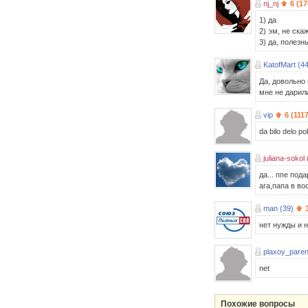
nj_nj
6 (1
1) да
2) эм, не скаж
3) да, полезн
KatofMart (44
Да, довольно 
мне не дарили
vip
6 (111
da bilo delo p
juliana-sokol 
да... ппе пода
ага,папа в во
man (39)
нет нужды и 
plaxoy_paren
net
Похожие вопросы