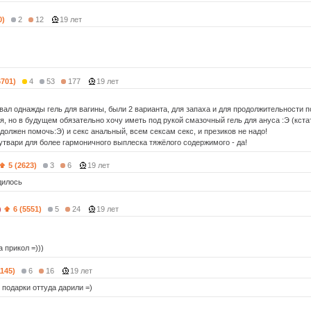
0)
2
12
19 лет
6701)
4
53
177
19 лет
вал однажды гель для вагины, были 2 варианта, для запаха и для продолжительности п
я, но в будущем обязательно хочу иметь под рукой смазочный гель для ануса :Э (кста
должен помочь:Э) и секс анальный, всем сексам секс, и презиков не надо!
 утвари для более гармоничного выплеска тяжёлого содержимого - да!
5 (2623)
3
6
19 лет
дилось
)
6 (5551)
5
24
19 лет
а прикол =)))
1145)
6
16
19 лет
 подарки оттуда дарили =)