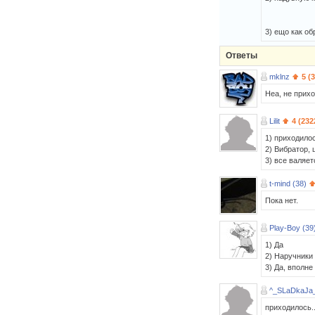
3) ещо как об
Ответы
mklnz
5 (
Неа, не прих
Lilit
4 (232
1) приходило
2) Вибратор, 
3) все валяет
t-mind (38)
Пока нет.
Play-Boy (39
1) Да
2) Наручники
3) Да, вполне 
^_SLaDkaJa
приходилось..