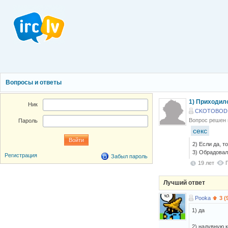
Вопросы и ответы
1) Приходил
Ник
CKOTOBOD 
Вопрос решен
Пароль
секс
2) Если да, т
3) Обрадовал
Регистрация
Забыл пароль
19 лет
Лучший ответ
Pooka
3 (
1) да
2) надувную 