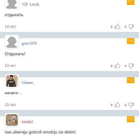
7
Lavrik
отдыхать
19 лет
0
0
6
grinc1978
Отдыхать!
19 лет
0
0
2
Glamur_
нечего ..
19 лет
0
0
5
natulja1
vse,uberaju gotovli smotrju za detmi.