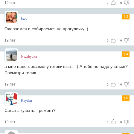
19 лет
0
0
3
hwy
Одеваемся и собираемся на прогулочку :)
19 лет
0
0
4
Nezabydka
а мне надо к экзамену готовиться... :( А тебе не надо учиться?
Посмотри телик...
19 лет
0
0
6
Keydan
Салаты кушать... ремонт?
19 лет
0
0