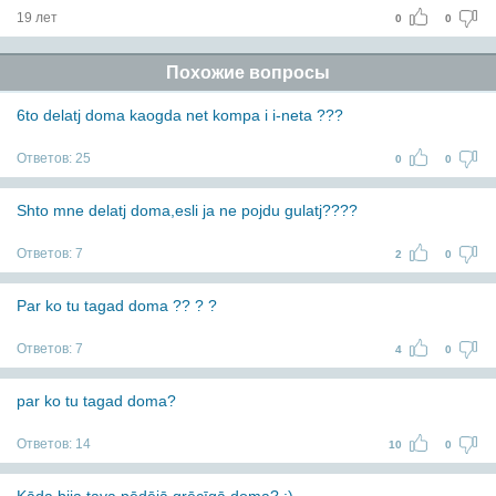
19 лет
0
0
Похожие вопросы
6to delatj doma kaogda net kompa i i-neta ???
Ответов:
25
0
0
Shto mne delatj doma,esli ja ne pojdu gulatj????
Ответов:
7
2
0
Par ko tu tagad doma ?? ? ?
Ответов:
7
4
0
par ko tu tagad doma?
Ответов:
14
10
0