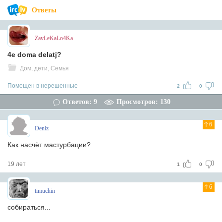
Ответы
ZavLeKaLo4Ka
4e doma delatj?
Дом, дети, Семья
Помещен в нерешенные
2
0
Ответов: 9
Просмотров: 130
6
Deniz
Как насчёт мастурбации?
19 лет
1
0
6
timuchin
собираться...