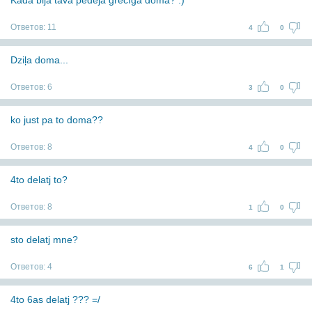
Kāda bija tava pēdējā grēcīgā doma? :)
Ответов:
11
4
0
Dziļa doma...
Ответов:
6
3
0
ko just pa to doma??
Ответов:
8
4
0
4to delatj to?
Ответов:
8
1
0
sto delatj mne?
Ответов:
4
6
1
4to 6as delatj ??? =/