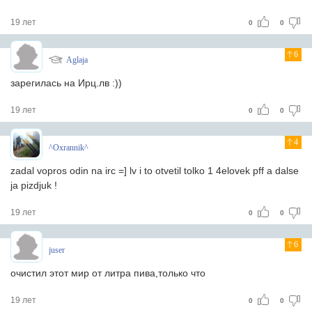
19 лет
0
0
6
Aglaja
зарегилась на Ирц.лв :))
19 лет
0
0
4
^Oxrannik^
zadal vopros odin na irc =] lv i to otvetil tolko 1 4elovek pff a dalse
ja pizdjuk !
19 лет
0
0
6
juser
очистил этот мир от литра пива,только что
19 лет
0
0