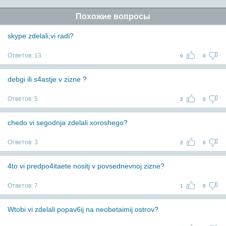
Похожие вопросы
skype zdelali,vi radi?
Ответов:
13
0
0
debgi ili s4astje v zizne ?
Ответов:
5
2
0
chedo vi segodnja zdelali xoroshego?
Ответов:
3
2
0
4to vi predpo4itaete nositj v povsednevnoj zizne?
Ответов:
7
1
0
Wtobi vi zdelali popav6ij na neobetaimij ostrov?