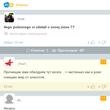
Ответы
Aerial
4ego poleznogo vi zdelali v svoej zizne ??
Философия, Непознанное
Закрыт 19 лет
4
0
Ответов: 5
Просмотров: 407
3
_Frost^_
Прочищаю вам обалдуям тут мозги... + частенько как и juser
очищаю мир от алкоголя..
19 лет
0
0
6
abc
Ничего.