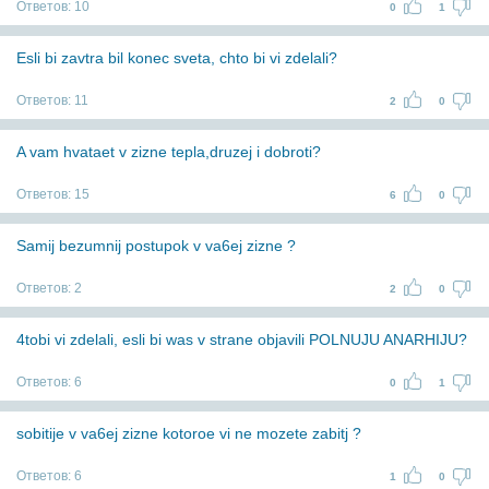
Ответов:
10
0
1
Esli bi zavtra bil konec sveta, chto bi vi zdelali?
Ответов:
11
2
0
A vam hvataet v zizne tepla,druzej i dobroti?
Ответов:
15
6
0
Samij bezumnij postupok v va6ej zizne ?
Ответов:
2
2
0
4tobi vi zdelali, esli bi was v strane objavili POLNUJU ANARHIJU?
Ответов:
6
0
1
sobitije v va6ej zizne kotoroe vi ne mozete zabitj ?
Ответов:
6
1
0