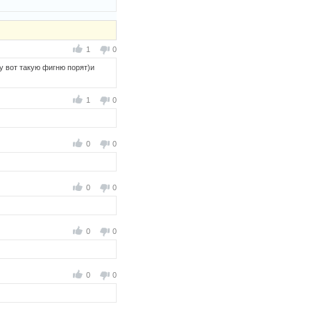
1
0
зу вот такую фигню порят)и
1
0
0
0
0
0
0
0
0
0