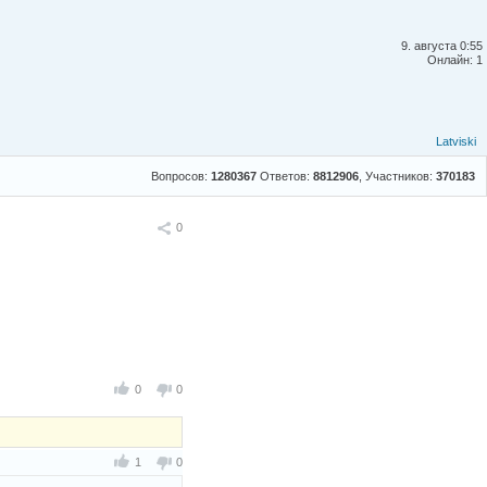
9. августа 0:55
Онлайн: 1
Latviski
Вопросов:
1280367
Ответов:
8812906
, Участников:
370183
Поделиться
0
0
0
1
0