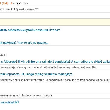
1 (154)
4
19 лет
! Ti smatretj "jarostnij drakon"?
ять Alboreto минутой молчания. Кто за?
ли наконец? Что-то его не видно...
ьше :)
s Alboreto? ili vi radi 4to on svalit do 1 sentjabrja? A sam Alboreto ti 4to? zalk
ju do sentjabrja mi mnogo raz budem imetj s4astje licezretj ego o4arovateljnuju ulibku
oih voprosov... ili u nego reiting slishkom malenjkij?..
заценить в списке рейтингов там я не последний и вообще это мой последний день в и
Может знаменитой когда-нибудю стану..;D
 ne sdelali bi?