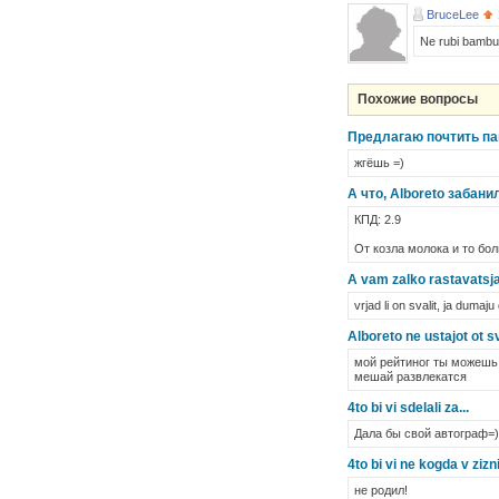
BruceLee
Ne rubi bambuk
Похожие вопросы
Предлагаю почтить пам
жгёшь =)
А что, Alboreto забани
КПД: 2.9
От козла молока и то бол
A vam zalko rastavatsja 
vrjad li on svalit, ja duma
Alboreto ne ustajot ot sv
мой рейтиног ты можешь 
мешай развлекатся
4to bi vi sdelali za...
Дала бы свой автограф=)
4to bi vi ne kogda v zizni
не родил!