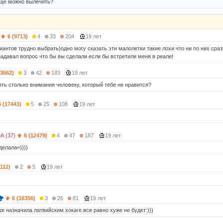
еще можно вылечить?
6 (9713)
4
33
204
19 лет
иантов трудно выбрать)одно могу сказать эти малолетки такие лохи что ни по них сра
задавал вопрос что бы вы сделали если бы встретили меня в реале!
13662)
3
42
183
19 лет
ять столько внимания человеку, который тебе не нравится?
6 (17443)
5
25
108
19 лет
A (37)
6 (12479)
4
47
187
19 лет
делала=))))
2112)
2
5
19 лет
6 (16356)
3
26
81
19 лет
е назначила латвийским хокаге.все равно хуже не будет:)))