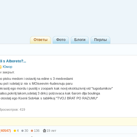
Ответы
Фото
Блоги
Перлы
li s Alboreto?...
Юмор
 и
закрыт
.
o pisku medom i ostavitj na edine s 3 medvedami
 pol i sdelatj iz nix s MOiseevim 4udesnuju paru
asitj ego mordu i pustitj v zoopark kak novij ekskluzivnij vid "tugodumikov"
aliso,pokritj lakom,sdelatj 3 dirki,i polzovaca kak 6arom dlja boulinga
i otoslatj ego Ksenii Sob4ak s tabli4koj "TVOJ BRAT PO RAZUMU"
Просмотров: 419
(40547)
4
30
136
19 лет