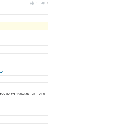
0
1
o?
рце летом я уезжаю так что не