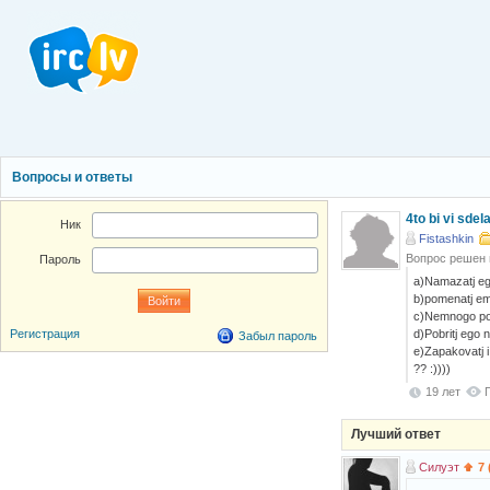
Вопросы и ответы
4to bi vi sdela
Ник
Fistashkin
Вопрос решен
Пароль
a)Namazatj eg
b)pomenatj emu
c)Nemnogo pokr
d)Pobritj ego n
Регистрация
Забыл пароль
e)Zapakovatj 
?? :))))
19 лет
Лучший ответ
Силуэт
7 