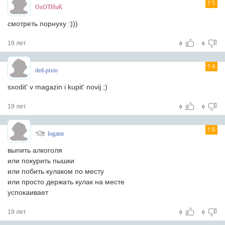
5
OxOTHuK
смотреть порнуху :)))
19 лет
0
0
4
ded-pixto
sxodit' v magazin i kupit' novij ;)
19 лет
0
0
6
logann
выпить алкоголя
или покурить пышки
или побить кулаком по месту
или просто держать кулак на месте
успокаивает
19 лет
0
0