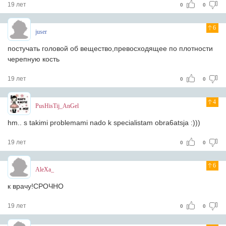
19 лет
0
0
6
juser
постучать головой об вещество,превосходящее по плотности
черепную кость
19 лет
0
0
4
PusHisTij_AnGel
hm.. s takimi problemami nado k specialistam obra6atsja :)))
19 лет
0
0
6
AleXa_
к врачу!СРОЧНО
19 лет
0
0