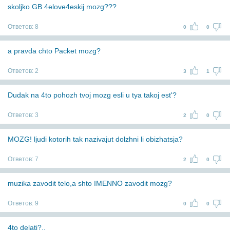
skoljko GB 4elove4eskij mozg???
Ответов:
8
0
0
a pravda chto Packet mozg?
Ответов:
2
3
1
Dudak na 4to pohozh tvoj mozg esli u tya takoj est'?
Ответов:
3
2
0
MOZG! ljudi kotorih tak nazivajut dolzhni li obizhatsja?
Ответов:
7
2
0
muzika zavodit telo,a shto IMENNO zavodit mozg?
Ответов:
9
0
0
4to delatj?..