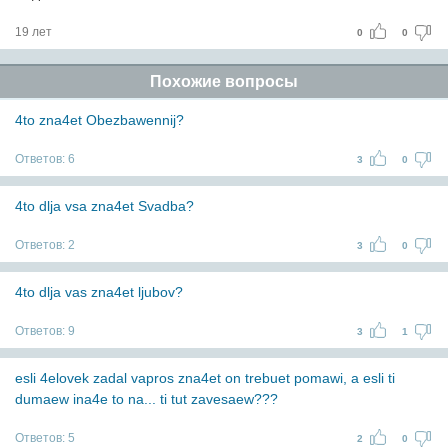
19 лет
0
0
Похожие вопросы
4to zna4et Obezbawennij?
Ответов:
6
3
0
4to dlja vsa zna4et Svadba?
Ответов:
2
3
0
4to dlja vas zna4et ljubov?
Ответов:
9
3
1
esli 4elovek zadal vapros zna4et on trebuet pomawi, a esli ti
dumaew ina4e to na... ti tut zavesaew???
Ответов:
5
2
0