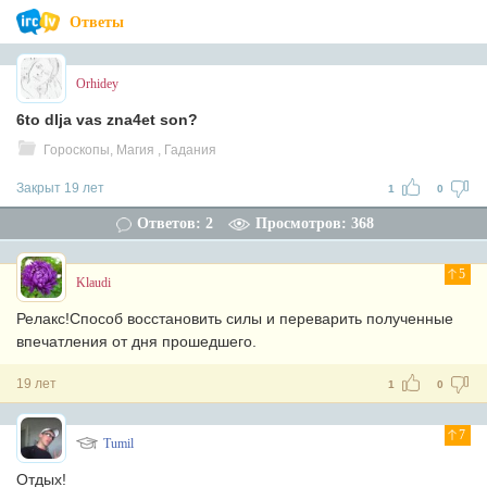
Ответы
Orhidey
6to dlja vas zna4et son?
Гороскопы, Магия , Гадания
Закрыт 19 лет
1
0
Ответов: 2
Просмотров: 368
5
Klaudi
Релакс!Способ восстановить силы и переварить полученные
впечатления от дня прошедшего.
19 лет
1
0
7
Tumil
Отдых!