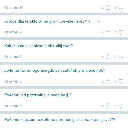
Ответов:
16
2
1
vopros dlja teh,kto bil na grani...vi videli svet???===>
Ответов:
2
4
0
Kak chasto vi zabivaete viklju4itj svet?
Ответов:
5
2
0
po4emu tak mnogo anegdotov i suto4ek pro blondinok?
Ответов:
8
2
0
Po4emu led prozra4nij ,a sneg belij ?
Ответов:
5
5
0
Po4emu kitajcam razre6eno perehoditj ulicu na krasnij svet??