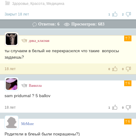
Здоровье, Красота, Медицина
Закрыт 18 лет
1
2
Ответов: 6
Просмотров: 683
7
дика_класная
ты случаем в белый не перекрасился что такие вопросы
задаешь?
18 лет
0
0
6
Ванилла
sam pridumal ? 5 ballov
18 лет
1
0
6
MrMore
Родители в блеый были покрашены?)