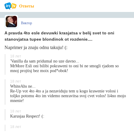
Ответы
Виктор
A pravda 4to esle devuwki krasjatsa v belij svet to oni
stanovjatsa tupee blondinok ot rozdenie....
Naprimer ja znaju odnu takuju! (:
18 лет
'Vanilla da sam pridumal no uze davno...
MrMore Esli oni bilibi pokraweni to oni bi ne smogli rjadom so
mnoj projtisj bez moix pod*obok!
18 лет
WhiteAhs ne...
Re-Up vot 4to 4to a ja nezaviduju tem u kogo krawenie volosi i
toljko potomu 4to im videmo nenravitsa svoj cvet volos! li4no mojo
mnenie!
18 лет
Karusjaa Respect! (:
18 лет