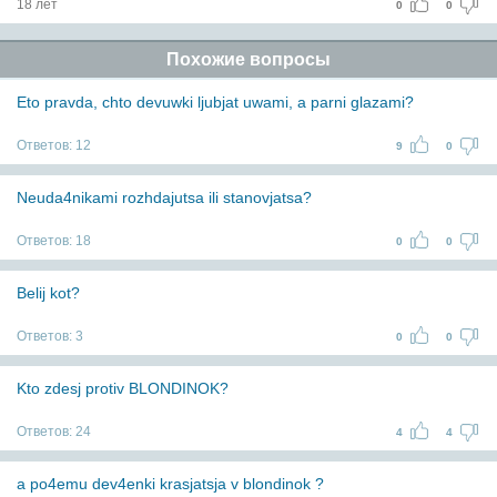
18 лет
0
0
Похожие вопросы
Eto pravda, chto devuwki ljubjat uwami, a parni glazami?
Ответов:
12
9
0
Neuda4nikami rozhdajutsa ili stanovjatsa?
Ответов:
18
0
0
Belij kot?
Ответов:
3
0
0
Kto zdesj protiv BLONDINOK?
Ответов:
24
4
4
a po4emu dev4enki krasjatsja v blondinok ?