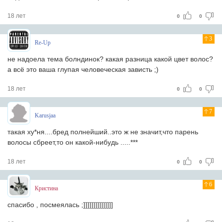
18 лет
0
0
3
Re-Up
не надоела тема болндинок? какая разница какой цвет волос?
а всё это ваша глупая человеческая зависть ;)
18 лет
0
0
7
Karusjaa
такая ху*ня....бред полнейший..это ж не значит,что парень
волосы сбреет,то он какой-нибудь .....***
18 лет
0
0
6
Кристина
спасибо , посмеялась ;]]]]]]]]]]]]]]]