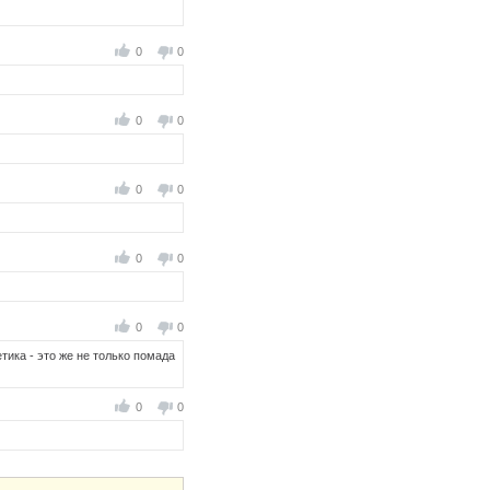
0
0
0
0
0
0
0
0
0
0
тика - это же не только помада
0
0