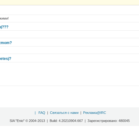
кими!
oj???
kazmom?
uetesj?
|
FAQ
|
Связаться с нами
|
Реклама@IRC
SIA "Enio" © 2004-2013 | Build: 4.20210904.667 | Зарегистрировано: 480045