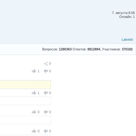
7. августа 8:06
Онлайн: 1
Latviski
Вопросов:
1280363
Ответов:
8812894
, Участников:
370182
Поделиться
0
1
0
1
0
0
0
0
0