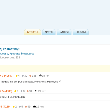
Ответы
Фото
Блоги
Перлы
esj kosmetikoj?
оровье, Красота, Медицина
Просмотров: 113
7 (40547)
4
30
136
19 лет
 отвечаю на вопросы и параллельно макияжусь =)
5 (4580)
1
8
31
19 лет
МУУЖЫЫЫЫКККК=(З)
5 (4139)
2
5
49
19 лет