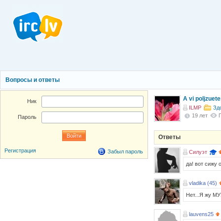
Вопросы и ответы
A vi poljzuet
Ник
ILMP
Зд
19 лет
Пароль
Ответы
Регистрация
Забыл пароль
Силуэт
да! вот сижу
vladika (45)
Нет...Я жу 
lauvens25