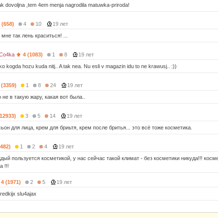
ak dovoljna ,tem 4em menja nagrodila matuwka-priroda!
 (658)
4
10
19 лет
. мне так лень краситься! ...
Co4ka
4 (1083)
1
8
19 лет
ko kogda hozu kuda nitj.. A tak nea. Nu esli v magazin idu to ne krawusj.. :))
 (3359)
1
8
24
19 лет
 не в такую жару, какая вот была..
(12933)
3
5
14
19 лет
сьон для лица, крем для бриьтя, крем после бритья... это всё тоже косметика.
3482)
1
2
4
19 лет
й пользуется косметикой, у нас сейчас такой климат - без косметики никуда!!! косме
 !!!
4 (1971)
2
5
19 лет
 redkijx slu4ajax