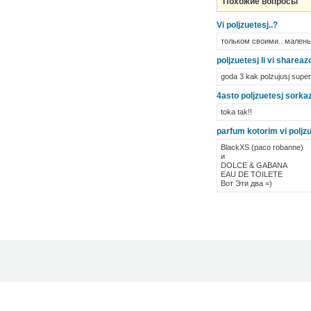
Похожие вопросы
Vi poljzuetesj..?
тольком своими.. малень
poljzuetesj li vi shareaz
goda 3 kak polzujusj super
4asto poljzuetesj sor
toka tak!!
parfum kotorim vi poljz
BlackXS (paco robanne)
и
DOLCE & GABANA
EAU DE TOILETE
Вот Эти два =)