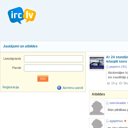
Jautājumi un atbildes
Ar 24 stundām
Lietotājvārds
ietaupīt savu 
peperro (41)
Parole
Aizdomājies kā 
esi zaudētājs 
19 g
Ska
Reģistrācija
Aizmirsu paroli
Atbildes
seerskaabe
Man pilniiibaa 
agapimuu
es visu planoj