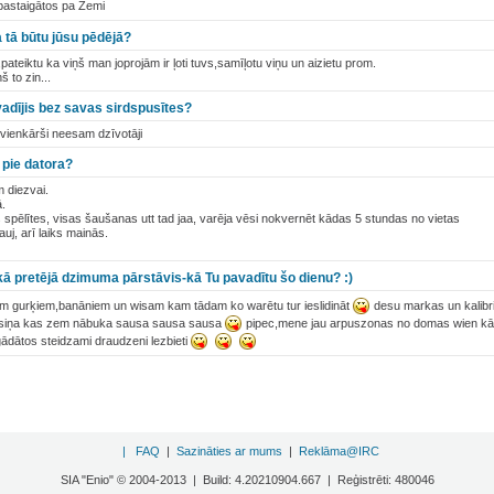
astaigātos pa Zemi
a tā būtu jūsu pēdējā?
,pateiktu ka viņš man joprojām ir ļoti tuvs,samīļotu viņu un aizietu prom.
 to zin...
avadījis bez savas sirdspusītes?
vienkārši neesam dzīvotāji
 pie datora?
 diezvai.
.
s spēlītes, visas šaušanas utt tad jaa, varēja vēsi nokvernēt kādas 5 stundas no vietas
auj, arī laiks mainās.
kā pretējā dzimuma pārstāvis-kā Tu pavadītu šo dienu? :)
iem gurķiem,banāniem un wisam kam tādam ko warētu tur ieslidināt
desu markas un kalibri
āsiņa kas zem nābuka sausa sausa sausa
pipec,mene jau arpuszonas no domas wien kā b
steidzami draudzeni lezbieti
|
FAQ
|
Sazināties ar mums
|
Reklāma@IRC
SIA "Enio" © 2004-2013 | Build: 4.20210904.667 | Reģistrēti: 480046