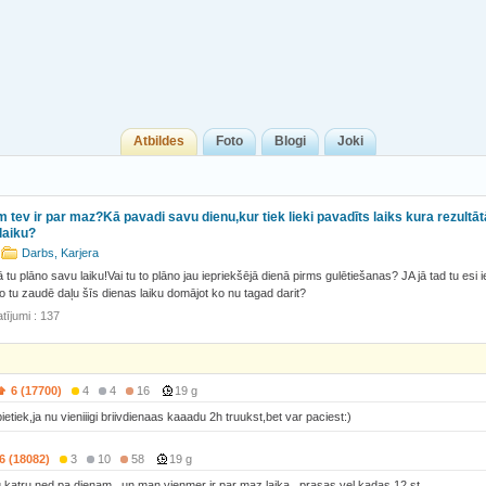
Atbildes
Foto
Blogi
Joki
 tev ir par maz?Kā pavadi savu dienu,kur tiek lieki pavadīts laiks kura rezultāt
laiku?
Darbs, Karjera
tu plāno savu laiku!Vai tu to plāno jau iepriekšējā dienā pirms gulētiešanas? JA jā tad tu esi i
jo tu zaudē daļu šīs dienas laiku domājot ko nu tagad darit?
tījumi : 137
6 (17700)
4
4
16
19 g
pietiek,ja nu vieniiigi briivdienaas kaaadu 2h truukst,bet var paciest:)
6 (18082)
3
10
58
19 g
u katru ned pa dienam...un man vienmer ir par maz laika...prasas vel kadas 12 st.