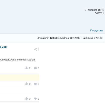
7. augustā 18:42
Aktīvi: 3
По-русски
Jautājumi:
1280364
Atbildes:
8812895
, Dalībnieki:
370183
ā vari
Ieteikt
0
eguvējs!JA plāno dienai ritot tad
2
0
0
0
0
0