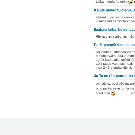
Laikam nedarītu neko
p
Kā jūs pavadītu dienu, j
aibrauktu pie viena cilveka
vismaz tad es zinātu ka viņš
Ilgākais laiks, ko esi p
Viena diena
,pēc tās mēs 
Patīk pavadīt visu dienu
Nu visas 12 stundas laikam
neesmu vairs tādā vecumā
agrāk,kad patika spēlēt tā
takā tagad vairs tas neaizr
max 2 - 3 stundas dienā.
Ja Tu no rīta pamostos 
pirmais uz bodi pēc garaj
būtu pārkarsētas un tā m
atkal būtu
iegādātos 