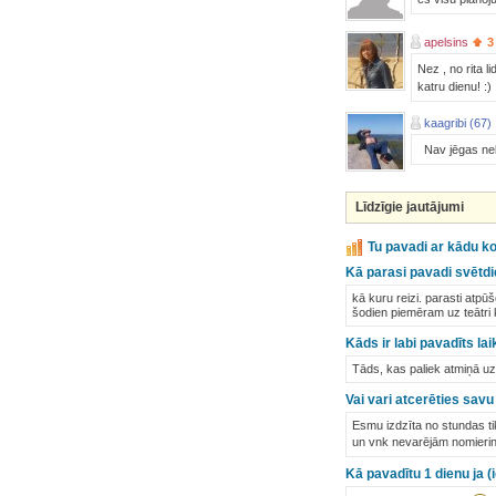
apelsins
3
Nez , no rita 
katru dienu! :)
kaagribi (67)
Nav jēgas neko 
Līdzīgie jautājumi
Tu pavadi ar kādu ko
Kā parasi pavadi svētd
kā kuru reizi. parasti atpū
šodien piemēram uz teātri k
Kāds ir labi pavadīts la
Tāds, kas paliek atmiņā uz
Vai vari atcerēties savu 
Esmu izdzīta no stundas ti
un vnk nevarējām nomierin
Kā pavadītu 1 dienu ja (