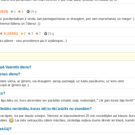
 (615)
1
2
19 g
lidz pusdienlaikam ir skola, tad pastaigashanas ar draugiem, pec tam macishanas un miegs! :) 
 Inemot 6dienu un 7dienu! :))
6 (15341)
2
3
7
19 g
plānot - visu providence jau ir izplānojusi..:)
pā Valentīn dienu?
ienas dienu?
šoties viena, ar ģimeni, vai draugiem. aizeju pastaigā, uz kādu pasākumu, uz kino utml.
opā ar ģimeni eju :)
iks?
 ilgu laiku un, kuru atceroties tev parādās smaids sejā, nodomājot,:"
cik gan toreiz bija forši!!
lielāko nerātnību, kuras dēļ tu tiki izdzīts no stundām?
kai tāpēc, ka par daudz smejos. Vienreiz ar klasesbiedreni 20 min nosēdējām aiz klases dur
āties.
Lai mēs netraucētu citiem mācīties, skolotāja neļāva mums tikmēr iet klasē, kamē
iekšā)?