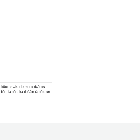
 būtu ar wisi pie mene,dwīnes
ūtu ja būtu ka tiešām tā būtu un