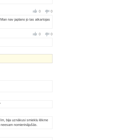
0
0
Man nav japlano jo tas atkartojas
0
0
"
vīm, bija uznākusi smieklu lēkme
r neesam nomierinājušās.