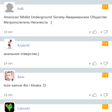
5
ExtR
American Nihilist Underground Society-Американское Общество
Метрополитена Нигилиста :)
19 лет
0
0
4
KAnkAH
анальное отверстие;)
19 лет
0
0
5
Rasto
toze samoe 4to i kloaka :D
19 лет
0
0
5
LubovniQ