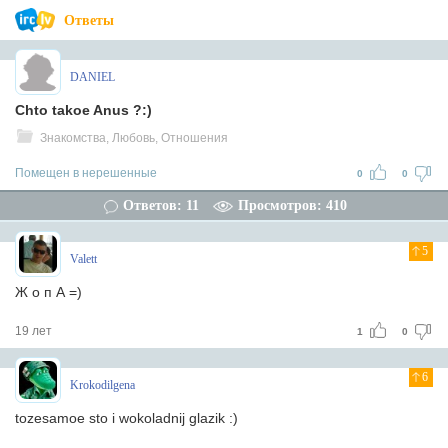
Ответы
DANIEL
Chto takoe Anus ?:)
Знакомства, Любовь, Отношения
Помещен в нерешенные
0
0
Ответов: 11
Просмотров: 410
5
Valett
Ж о п А =)
19 лет
1
0
6
Krokodilgena
tozesamoe sto i wokoladnij glazik :)