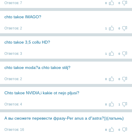
Ответов:
7
0
0
chto takoe IMAGO?
Ответов:
2
1
0
chto takoe 3,5 collu HD?
Ответов:
3
1
0
chto takoe moda?a chto takoe stilj?
Ответов:
2
0
0
Chto takoe NVIDIA,i kakie ot nejo pljusi?
Ответов:
4
0
1
А вы сможете перевести фразу-Per anus a d"astra?))(латынь)
Ответов:
16
8
0