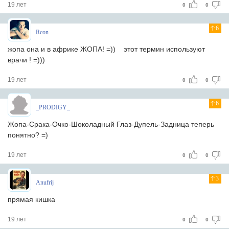
19 лет
0
0
6
Rcon
жопа она и в африке ЖОПА! =)) этот термин используют
врачи ! =)))
19 лет
0
0
6
_PRODIGY_
Жопа-Срака-Очко-Шоколадный Глаз-Дупель-Задница теперь
понятно? =)
19 лет
0
0
3
Anufrij
прямая кишка
19 лет
0
0