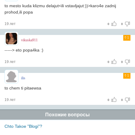
to mesto kuda klizmu delajut<ili vstavljajut:))>karo4e zadnij
prohod,ili popa
19 лет
0
0
1
vikuska911
-----> eto popa4ka :)
19 лет
0
0
1
ilis
to chem ti pitaewsa
19 лет
0
0
Похожие вопросы
Chto Takoe "Blogi"?