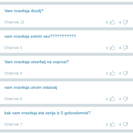
Vam nravitsja dozdj?
Ответов:
15
0
0
vam nravitsja extrim sex???????????
Ответов:
5
3
0
Vam nravitsja otve4atj na voprosi?
Ответов:
9
4
0
vam nravitsja utrom vstavatj
Ответов:
6
4
0
kak vam nravitsja eta serija iz 5 golovolomok?
Ответов:
7
0
0