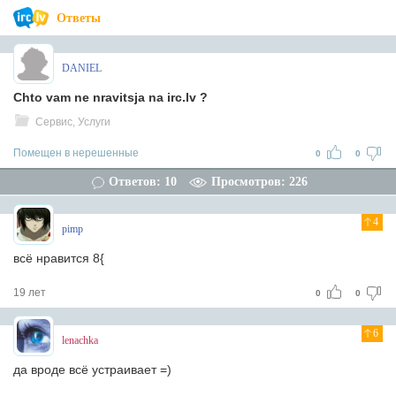
Ответы
DANIEL
Chto vam ne nravitsja na irc.lv ?
Сервис, Услуги
Помещен в нерешенные
0
0
Ответов: 10
Просмотров: 226
4
pimp
всё нравится 8{
19 лет
0
0
6
lenachka
да вроде всё устраивает =)