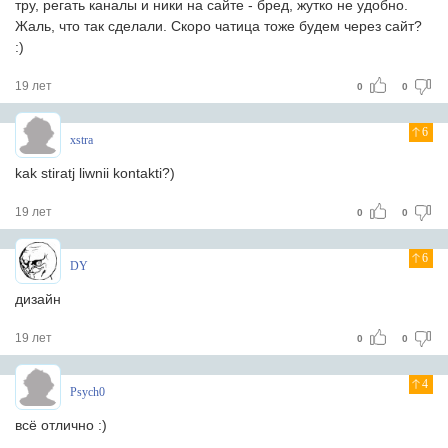
тру, регать каналы и ники на сайте - бред, жутко не удобно.
Жаль, что так сделали. Скоро чатица тоже будем через сайт?
:)
19 лет
0
0
6
xstra
kak stiratj liwnii kontakti?)
19 лет
0
0
6
DY
дизайн
19 лет
0
0
4
Psych0
всё отлично :)