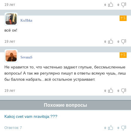
19 лет
0
0
5
KoJlbka
всё ок!
19 лет
0
0
5
SevanaS
Не нравится то, что частенько задают глупые, бессмысленные
вопросы! А так же регулярно пишут в ответы всякую чушь, лиш
бы баллов набрать...всё остальное устраивает.
19 лет
0
0
Похожие вопросы
Kakoj cvet vam nravitsja:???
Ответов:
7
0
0