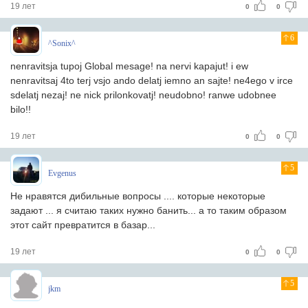
19 лет
0
0
6
^Sonix^
nenravitsja tupoj Global mesage! na nervi kapajut! i ew
nenravitsaj 4to terj vsjo ando delatj iemno an sajte! ne4ego v irce
sdelatj nezaj! ne nick prilonkovatj! neudobno! ranwe udobnee
bilo!!
19 лет
0
0
5
Evgenus
Не нравятся дибильные вопросы .... которые некоторые
задают ... я считаю таких нужно банить... а то таким образом
этот сайт превратится в базар...
19 лет
0
0
5
jkm