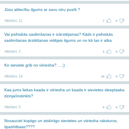
Jūsu attiecību ilgums ar savu otru pusīti ?
Atbildes:
11
7
0
Vai psihiskās saslimšanas ir izārstējamas? Kāds ir psihiskās
saslimšanas ārstēšanas vidējais ilgums un no kā tas ir atka
Atbildes:
2
3
0
Ko sieviete grib no viiriesha?.....;)
Atbildes:
16
10
0
Kaa jums liekas kaada ir viiriesha un kaada ir sievietes sleeptaaka
dzinja/instinkts?
Atbildes:
5
0
0
Nosauciet kopiigo un atskiriigo sievietes un viiriesha raksturos,
iipashiibaas????