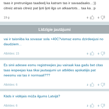
taas ir pretruniigas taadeelj ka katram tas ir savaadaaks...:))
citreiz atrais citreiz pat ljoti ljoti ilgs un atkaartots... taa ka..:p
19 g
0
0
Līdzīgie jautājumi
vai ir taisniiba ka sovasar sola +40C?vismaz esmu dzirdeejusi no
daudziem...
Atbildes:
15
0
0
Es sinii adesee esmu registreejies jau vairaak kaa gadu bet citas
taas iespeejas kaa tikai jautaajumi un atbildes apskatiijis pat
neesmu vai tas ir normaali???
Atbildes:
6
2
0
Kāds ir vidējais mūža ilgums Latvijā?
Atbildes:
6
2
0