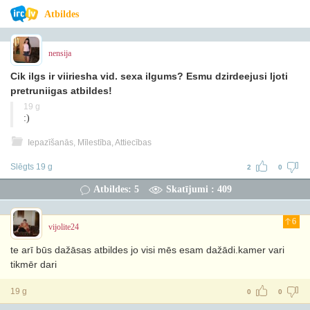
Atbildes
nensija
Cik ilgs ir viiriesha vid. sexa ilgums? Esmu dzirdeejusi ljoti
pretruniigas atbildes!
19 g
:)
Iepazīšanās, Mīlestība, Attiecības
Slēgts 19 g
2
0
Atbildes: 5
Skatījumi : 409
6
vijolite24
te arī būs dažāsas atbildes jo visi mēs esam dažādi.kamer vari
tikmēr dari
19 g
0
0