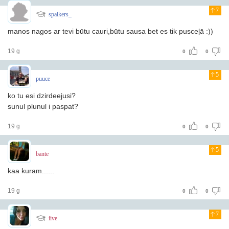
7
spaikers_
manos nagos ar tevi būtu cauri,būtu sausa bet es tik pusceļā :))
19 g
0
0
5
puuce
ko tu esi dzirdeejusi?
sunul plunul i paspat?
19 g
0
0
5
bante
kaa kuram......
19 g
0
0
7
iive