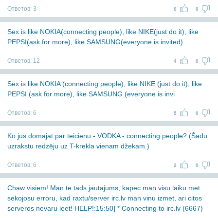
Ответов:
3
0
0
Sex is like NOKIA(connecting people), like NIKE(just do it), like
PEPSI(ask for more), like SAMSUNG(everyone is invited)
Ответов:
12
4
0
Sex is like NOKIA (connecting people), like NIKE (just do it), like
PEPSI (ask for more), like SAMSUNG (everyone is invi
Ответов:
6
5
0
Ko jūs domājat par teicienu - VODKA - connecting people? (Šādu
uzrakstu redzēju uz T-krekla vienam džekam.)
Ответов:
6
2
0
Chaw visiem! Man te tads jautajums, kapec man visu laiku met
sekojosu erroru, kad raxtu/server irc.lv man vinu izmet, ari citos
serveros nevaru ieet! HELP!:15:50] * Connecting to irc.lv (6667)