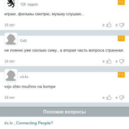
6
support
играю..фильмы смотрю, музыку слушаю..
19 лет
0
0
6
Gufi
не помню уже сколько сижу.. а вторая часть вопроса странная.
19 лет
0
0
4
eAAe
vsjo shto mozhno na kompe
19 лет
0
0
Похожие вопросы
irc.lv , Connecting People?