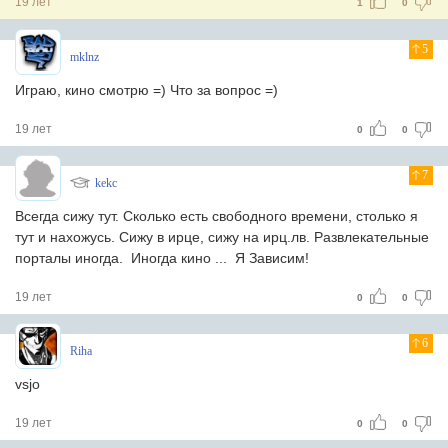
19 лет
1
0
5
mklnz
Играю, кино смотрю =) Что за вопрос =)
19 лет
0
0
7
kekc
Всегда сижу тут. Сколько есть свободного времени, столько я
тут и нахожусь. Сижу в ирце, сижу на ирц.лв. Развлекательные
порталы иногда. Иногда кино ... Я Зависим!
19 лет
0
0
6
Riha
vsjo
19 лет
0
0