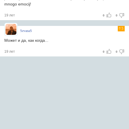
mnogo emocij!
19 лет
0
0
5
SevanaS
Может и да, как когда...
19 лет
0
0