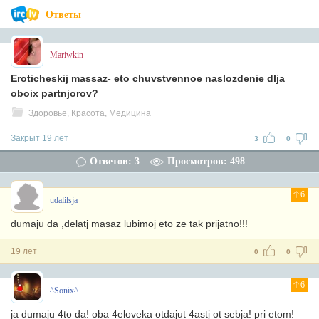
Ответы
Mariwkin
Eroticheskij massaz- eto chuvstvennoe naslozdenie dlja
oboix partnjorov?
Здоровье, Красота, Медицина
Закрыт 19 лет
3
0
Ответов: 3
Просмотров: 498
6
udalilsja
dumaju da ,delatj masaz lubimoj eto ze tak prijatno!!!
19 лет
0
0
6
^Sonix^
ja dumaju 4to da! oba 4eloveka otdajut 4astj ot sebja! pri etom!