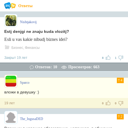
Ответы
Nishtjakovij
Estj denjgi ne znaju kuda vlozitj?
Esli u vas kakie nibudj biznes idei?
Бизнес, Финансы
Закрыт 19 лет
8
1
Ответов: 10
Просмотров: 663
4
Sparco
вложи в девушку :)
19 лет
0
0
2
The_IngusaDED