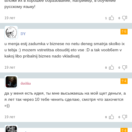
Вложи их в хорошее образование, например, в обучение
русскому языку!
19 лет
1
0
6
DY
u menja estj zadumka v biznese no netu deneg smatrja skolko ix
u tebja :) mozem vstretitsa obsuditj eto vse :D a tak voob6em v
kakoj libo pribalnij biznes nado vkladivatj
19 лет
0
0
4
dushka
да у меня есть идея, ты мне высыжаешь на мой щет деньги, а
я лет так через 10 тебе ченить сделаю, смотря что захочется
=))
19 лет
0
0
4