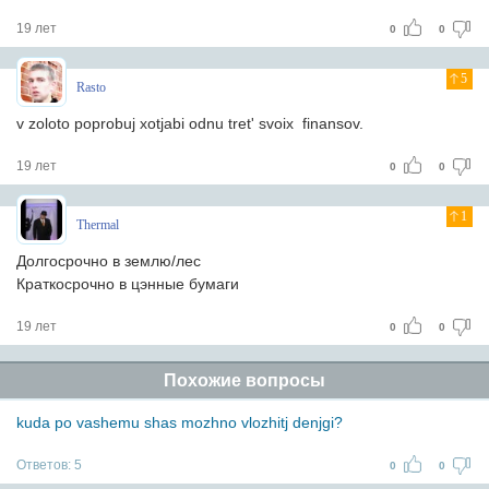
19 лет
0
0
5
Rasto
v zoloto poprobuj xotjabi odnu tret' svoix finansov.
19 лет
0
0
1
Thermal
Долгосрочно в землю/лес
Краткосрочно в цэнные бумаги
19 лет
0
0
Похожие вопросы
kuda po vashemu shas mozhno vlozhitj denjgi?
Ответов:
5
0
0