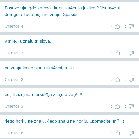
Posovetujte gde xorowie kursi izu4enija jazikov? Vse o4enj
dorogo a kuda pojti ne znaju. Spasibo
Ответов:
4
4
0
v stile, ja znaju tri slova..
Ответов:
3
0
0
ne znaju kak otsjuda ska4ivatj roliki...
Ответов:
3
0
0
estj li ziznj na marse?(ja znaju otvet)!!!!!
Ответов:
3
0
0
4ego ho4ju ne znaju, 4ego znaju ne ho4ju....pomagite! m? =)
Ответов:
6
0
0