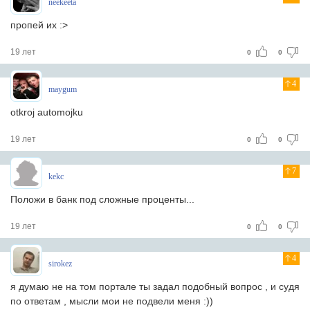
neekeeta
пропей их :>
19 лет
0
0
4
maygum
otkroj automojku
19 лет
0
0
7
kekc
Положи в банк под сложные проценты...
19 лет
0
0
4
sirokez
я думаю не на том портале ты задал подобный вопрос , и судя
по ответам , мысли мои не подвели меня :))