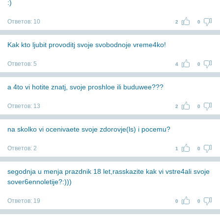
:)
Ответов:
10
2
0
Kak kto ljubit provoditj svoje svobodnoje vreme4ko!
Ответов:
5
4
0
a 4to vi hotite znatj, svoje proshloe ili buduwee???
Ответов:
13
2
0
na skolko vi ocenivaete svoje zdorovje(ls) i pocemu?
Ответов:
2
1
0
segodnja u menja prazdnik 18 let,rasskazite kak vi vstre4ali svoje
sover6ennoletije?:)))
Ответов:
19
0
0