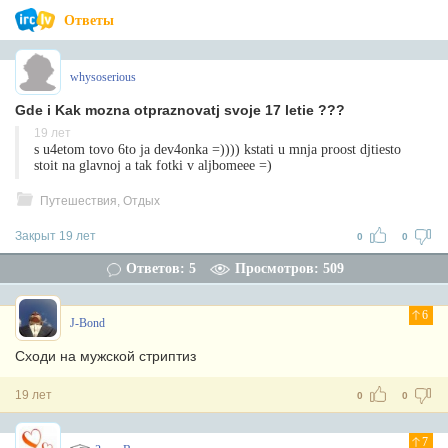
Ответы
whysoserious
Gde i Kak mozna otpraznovatj svoje 17 letie ???
19 лет
s u4etom tovo 6to ja dev4onka =)))) kstati u mnja proost djtiesto
stoit na glavnoj a tak fotki v aljbomeee =)
Путешествия, Отдых
Закрыт 19 лет
0
0
Ответов: 5
Просмотров: 509
6
J-Bond
Сходи на мужской стриптиз
19 лет
0
0
7