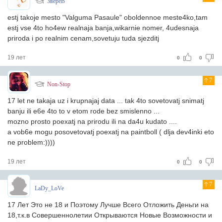
ЗвереВ
estj takoje mesto "Valguma Pasaule" oboldennoe meste4ko,tam
estj vse 4to ho4ew realnaja banja,wikarnie nomer, 4udesnaja
priroda i po realnim cenam,sovetuju tuda sjezditj
19 лет
0
0
7
Non-Stop
17 let ne takaja uz i krupnajaj data ... tak 4to sovetovatj snimatj
banju ili e6e 4to to v etom rode bez smislenno ...
mozno prosto poexatj na prirodu ili na da4u kudato ....
a vob6e mogu posovetovatj poexatj na paintboll ( dlja dev4inki eto
ne problem:))))
19 лет
0
0
7
LaDy_LoVe
17 Лет Это не 18 и Поэтому Лучше Всего Отложить Деньги на
18,т.к.в Совершеннолетии Открываются Новые Возможности и