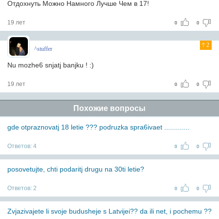
Отдохнуть Можно Намного Лучше Чем в 17!
19 лет
0
0
2
^stuffer
Nu mozhe6 snjatj banjku ! :)
19 лет
0
0
Похожие вопросы
gde otpraznovatj 18 letie ??? podruzka spra6ivaet .............
Ответов:
4
0
0
posovetujte, chti podaritj drugu na 30ti letie?
Ответов:
2
0
0
Zvjazivajete li svoje budusheje s Latvijei?? da ili net, i pochemu ??