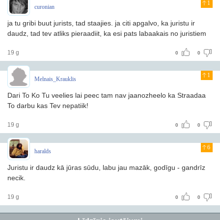
1
curonian
ja tu gribi buut jurists, tad staajies. ja citi apgalvo, ka juristu ir
daudz, tad tev atliks pieraadiit, ka esi pats labaakais no juristiem
19 g
0
0
1
Melnais_Krauklis
Dari To Ko Tu veelies lai peec tam nav jaanozheelo ka Straadaa
To darbu kas Tev nepatiik!
19 g
0
0
6
haralds
Juristu ir daudz kā jūras sūdu, labu jau mazāk, godīgu - gandrīz
necik.
19 g
0
0