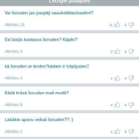
Līdzīgie jautājumi
Vai šoruden jau paspēji saaukstēties/saslimt?
Atbildes:
16
11
0
Esi lasījis kastaņus šoruden? Kāpēc?
Atbildes:
3
3
0
kā šoruden ar ērcēm?kādam ir trāpījusies?
Atbildes:
3
1
0
Kādā krāsā šoruden mati modē?
Atbildes:
8
4
0
Labākie apavu veikali šoruden?? :)
Atbildes:
2
1
0