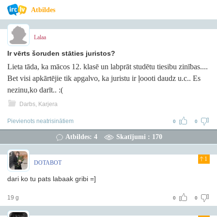
Atbildes
Lalaa
Ir vērts šoruden stāties juristos?
Lieta tāda, ka mācos 12. klasē un labprāt studētu tiesibu zinības....
Bet visi apkārtējie tik apgalvo, ka juristu ir ļoooti daudz u.c.. Es
nezinu,ko darīt.. :(
Darbs, Karjera
Pievienots neatrisinātiem
0
0
Atbildes: 4
Skatījumi : 170
1
DOTABOT
dari ko tu pats labaak gribi =]
19 g
0
0