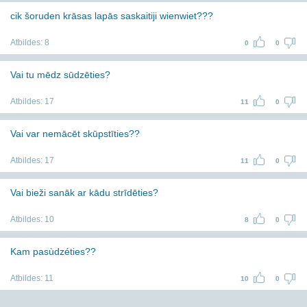
cik šoruden krāsas lapās saskaitiji wienwiet???
Atbildes:
8
0
0
Vai tu mēdz sūdzēties?
Atbildes:
17
11
0
Vai var nemācēt skūpstīties??
Atbildes:
17
11
0
Vai bieži sanāk ar kādu strīdēties?
Atbildes:
10
8
0
Kam pasùdzéties??
Atbildes:
11
10
0