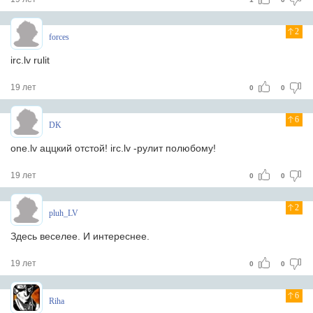
2
forces
irc.lv rulit
19 лет
0
0
6
DK
one.lv аццкий отстой! irc.lv -рулит полюбому!
19 лет
0
0
2
pluh_LV
Здесь веселее. И интереснее.
19 лет
0
0
6
Riha