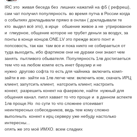
IRC это живая беседа без лишних нажатий на ф5 ( рефреш),
сам чат получил популярность во время путча в России когда
о событиях докладывали прямо в онлан ( докладывали те
кто выдел всё это), в ирце обшение живое а не утрированое
и глмурное, общение которое не трубет деньги за воздух, за
понты в конце концов.ONE.LV это прежде всего понт и
попсовость, так как там все и пока никто не собираеться от
туда выходить, ибо фартиком они не дураки они знают чем
занять пытливого обывателя. Популярность 1лв достигаеться
тем что на любом компе есть инет браузир и не
нужно другово софта то есть для чайника включить комп-
зайти в ие- зайти на 1лв легче чем: включить ком, скачать ИРЦ
клиент, запутсить клиент, натсроить клиент, настроить
конект, разрешить конект на фаерволе, найти нужный для
общения канал. пипл хавает то что проще и в данном аспекте
1лв проще.Но по сути то что сложнее отсеивает
неинтересных собеседников, ведь тем кому сложно
выполныть конект к ирц серверу уже небуду настолько
интересны...
опять же это моё ИМХО. всем сладких