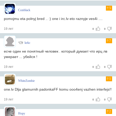
5
Csinblack
pomojmu eta polnyj bred .. :) one i irc.lv eto raznyje ves4i ....
19 лет
0
0
7
kekc
есче один не понятный человек . который думает что ирц лв
умерает ... убейся !
19 лет
0
0
1
WhiteZombie
one.lv Dlja glamurnih padonkaFF komu ooo4enj vazhen interfejs!!
19 лет
0
0
2
Hopy