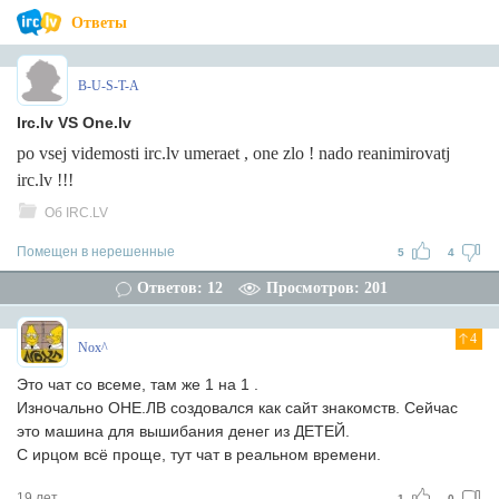
Ответы
B-U-S-T-A
Irc.lv VS One.lv
po vsej videmosti irc.lv umeraet , one zlo ! nado reanimirovatj
irc.lv !!!
Об IRC.LV
Помещен в нерешенные
5
4
Ответов: 12
Просмотров: 201
4
Nox^
Это чат со всеме, там же 1 на 1 .
Изночально ОНЕ.ЛВ создовался как сайт знакомств. Сейчас
это машина для вышибания денег из ДЕТЕЙ.
С ирцом всё проще, тут чат в реальном времени.
19 лет
1
0