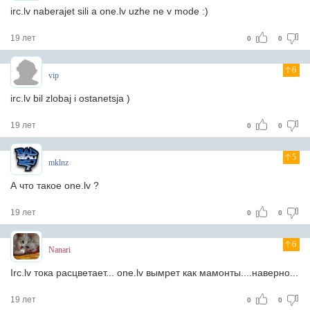
irc.lv naberajet sili a one.lv uzhe ne v mode :)
19 лет
0
0
6
vip
irc.lv bil zlobaj i ostanetsja )
19 лет
0
0
5
mklnz
А что такое one.lv ?
19 лет
0
0
6
Nanari
Irc.lv тока расцветает... one.lv вымрет как мамонты....наверно...
19 лет
0
0