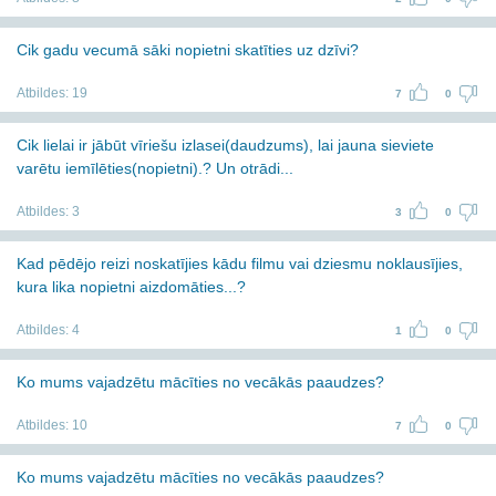
Cik gadu vecumā sāki nopietni skatīties uz dzīvi?
Atbildes:
19
7
0
Cik lielai ir jābūt vīriešu izlasei(daudzums), lai jauna sieviete
varētu iemīlēties(nopietni).? Un otrādi...
Atbildes:
3
3
0
Kad pēdējo reizi noskatījies kādu filmu vai dziesmu noklausījies,
kura lika nopietni aizdomāties...?
Atbildes:
4
1
0
Ko mums vajadzētu mācīties no vecākās paaudzes?
Atbildes:
10
7
0
Ko mums vajadzētu mācīties no vecākās paaudzes?