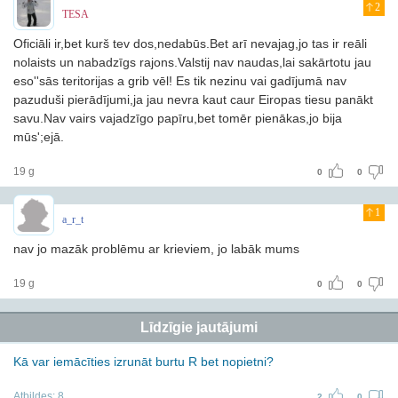
2
TESA
Oficiāli ir,bet kurš tev dos,nedabūs.Bet arī nevajag,jo tas ir reāli
nolaists un nabadzīgs rajons.Valstij nav naudas,lai sakārtotu jau
eso''sās teritorijas a grib vēl! Es tik nezinu vai gadījumā nav
pazuduši pierādījumi,ja jau nevra kaut caur Eiropas tiesu panākt
savu.Nav vairs vajadzīgo papīru,bet tomēr pienākas,jo bija
mūs';ejā.
19 g
0
0
1
a_r_t
nav jo mazāk problēmu ar krieviem, jo labāk mums
19 g
0
0
Līdzīgie jautājumi
Kā var iemācīties izrunāt burtu R bet nopietni?
Atbildes:
8
2
0