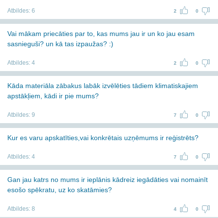
Atbildes:
6
2
0
Vai mākam priecāties par to, kas mums jau ir un ko jau esam
sasnieguši? un kā tas izpaužas? :)
Atbildes:
4
2
0
Kāda materiāla zābakus labāk izvēlēties tādiem klimatiskajiem
apstākļiem, kādi ir pie mums?
Atbildes:
9
7
0
Kur es varu apskatīties,vai konkrētais uzņēmums ir reģistrēts?
Atbildes:
4
7
0
Gan jau katrs no mums ir ieplānis kādreiz iegādāties vai nomainīt
esošo spēkratu, uz ko skatāmies?
Atbildes:
8
4
0