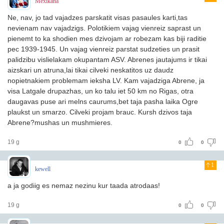
Mexikana
Ne, nav, jo tad vajadzes parskatit visas pasaules karti,tas
nevienam nav vajadzigs. Polotikiem vajag vienreiz saprast un
pienemt to ka shodien mes dzivojam ar robezam kas biji raditie
pec 1939-1945. Un vajag vienreiz parstat sudzeties un prasit
palidzibu vislielakam okupantam ASV. Abrenes jautajums ir tikai
aizskari un atruna,lai tikai cilveki neskatitos uz daudz
nopietnakiem problemam ieksha LV. Kam vajadziga Abrene, ja
visa Latgale drupazhas, un ko talu iet 50 km no Rigas, otra
daugavas puse ari melns caurums,bet taja pasha laika Ogre
plaukst un smarzo. Cilveki projam brauc. Kursh dzivos taja
Abrene?mushas un mushmieres.
19 g
0
0
1
kewell
a ja godiig es nemaz nezinu kur taada atrodaas!
19 g
0
0