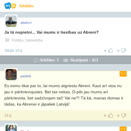
Atbildes
ainarscv
Ja tā nopietni... Vai mums ir tiesības uz Abreni?
Politika, Sabiedrība
Slēgts 19 g
0
0
Atbildes: 5
Skatījumi : 413
1
panduls
Es esmu tikai par to, lai mums atgriestu Abreni. Kaut arī viņa nu
jau ir pārkrievojusies. Bet tas nekas, D-pils jau mums arī
pārkrievota, bet sadzīvojam tač! Vai ne?! Tā kā, manas domas ir
tādas, ka Abrenei ir jāpaliek Latvijā!
19 g
0
0
4