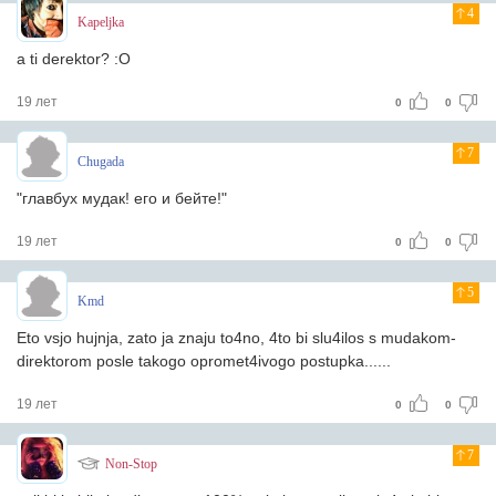
4
Kapeljka
a ti derektor? :O
19 лет
0
0
7
Chugada
"главбух мудак! его и бейте!"
19 лет
0
0
5
Kmd
Eto vsjo hujnja, zato ja znaju to4no, 4to bi slu4ilos s mudakom-
direktorom posle takogo opromet4ivogo postupka......
19 лет
0
0
7
Non-Stop