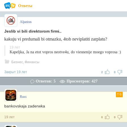
Ответы
Aljaziras
Jeslib vi bili direktorom firmi..
kakuju vi predumali bi otmazku, 4tob neviplatiti zarplatu?
19 лет
Kapeljka, Ja na etot vopros neotve4u, do viesnenije moego voprosa :)
Бизнес, Финансы
Закрыт 19 лет
2
0
Ответов: 5
Просмотров: 427
6
Russ
bankovskaja zaderwka
19 лет
0
0