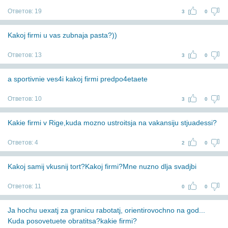
Ответов:
19
3
0
Kakoj firmi u vas zubnaja pasta?))
Ответов:
13
3
0
a sportivnie ves4i kakoj firmi predpo4etaete
Ответов:
10
3
0
Kakie firmi v Rige,kuda mozno ustroitsja na vakansiju stjuadessi?
Ответов:
4
2
0
Kakoj samij vkusnij tort?Kakoj firmi?Mne nuzno dlja svadjbi
Ответов:
11
0
0
Ja hochu uexatj za granicu rabotatj, orientirovochno na god...
Kuda posovetuete obratitsa?kakie firmi?