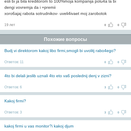
esli bi ja bila kreditorom to 100%moja kompanija polu4a la bi
dengi vovremja da i +premii
xoro6ajaj rabota sotrudnikov- uveli4ivaet moj zarobotok
19 лет
0
0
Похожие вопросы
Budj vi direktorom kakoj libo firmi,smogli bi uvolitj rabo4ego?
Ответов:
11
0
0
4to bi delali jeslib uznali 4to eto va6 poslednij denj v zizni?
Ответов:
6
3
0
Kakoj firmi?
Ответов:
3
3
0
kakoj firmi u vas monitor?i kakoj djum