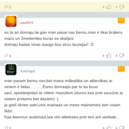
17 g
0
0
5
zane8619
es ta ari domaju,lai gan man pasai nav bernu.man ir tikai bralens
mazs un 2meitenites kuras es skatijos.
domaju kadas vinas izaugs.bus sirzu lauzejas! :D
17 g
0
0
7
AntiAngeL
man pasam bernu nav,bet mana miilestiiba un attieciibas ar
viniem ir lielas...........Esmu domaajis par to ka buus
savi..speeleejoties ar citiem mazuliem,izturos kaa pret savu(ne ar
visiem protams bet daziem) :)
ja gadi skrien aatri,viss mainaas un mees mainamies tam visam
liidzi...
Kaa beernus audzinasi,taa vini attieksies pret tevi arii veelaak...
17 g
0
0