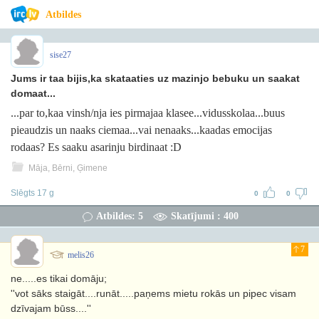
Atbildes
sise27
Jums ir taa bijis,ka skataaties uz mazinjo bebuku un saakat
domaat...
...par to,kaa vinsh/nja ies pirmajaa klasee...vidusskolaa...buus
pieaudzis un naaks ciemaa...vai nenaaks...kaadas emocijas
rodaas? Es saaku asarinju birdinaat :D
Māja, Bērni, Ģimene
Slēgts 17 g
0
0
Atbildes: 5
Skatījumi : 400
7
melis26
ne.....es tikai domāju;
''vot sāks staigāt....runāt.....paņems mietu rokās un pipec visam
dzīvajam būss....''