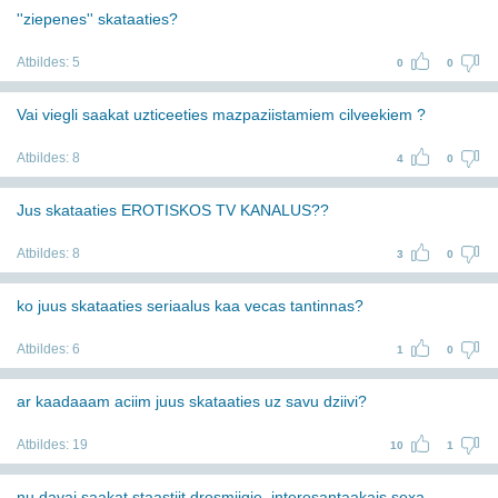
''ziepenes'' skataaties?
Atbildes:
5
0
0
Vai viegli saakat uzticeeties mazpaziistamiem cilveekiem ?
Atbildes:
8
4
0
Jus skataaties EROTISKOS TV KANALUS??
Atbildes:
8
3
0
ko juus skataaties seriaalus kaa vecas tantinnas?
Atbildes:
6
1
0
ar kaadaaam aciim juus skataaties uz savu dziivi?
Atbildes:
19
10
1
nu davai saakat staastiit drosmiigie, interesantaakais sexa