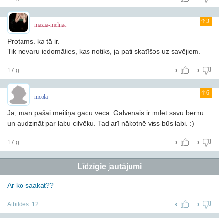
3
mazaa-melnaa
Protams, ka tā ir.
Tik nevaru iedomāties, kas notiks, ja pati skatīšos uz savējiem.
17 g
0
0
6
nicola
Jā, man pašai meitiņa gadu veca. Galvenais ir mīlēt savu bērnu
un audzināt par labu cilvēku. Tad arī nākotnē viss būs labi. :)
17 g
0
0
Līdzīgie jautājumi
Ar ko saakat??
Atbildes:
12
8
0