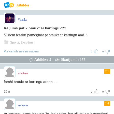
Atbildes
Vitaliks
Kā jums patīk braukt ar kartingu???
Visiem iesaku pamēģināt pabraukt ar kartingu ārā!!!
Sports, Ekstrēms
Pievienots neatrisinātiem
0
0
Atbildes: 5
Skatījumi : 157
1
kristiana
forshi braukt ar kartingu araaa.....
19 g
0
0
4
archeens
Ar kartingu esmu barucis 2x, ļoti patika, bet zilumi arī ir grandiozi.