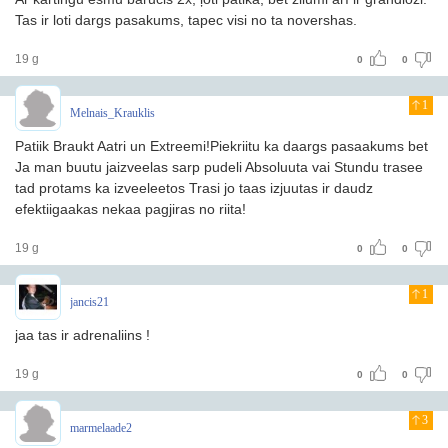
Tas ir loti dargs pasakums, tapec visi no ta novershas.
19 g
0
0
1
Melnais_Krauklis
Patiik Braukt Aatri un Extreemi!Piekriitu ka daargs pasaakums bet
Ja man buutu jaizveelas sarp pudeli Absoluuta vai Stundu trasee
tad protams ka izveeleetos Trasi jo taas izjuutas ir daudz
efektiigaakas nekaa pagjiras no riita!
19 g
0
0
1
jancis21
jaa tas ir adrenaliins !
19 g
0
0
3
marmelaade2