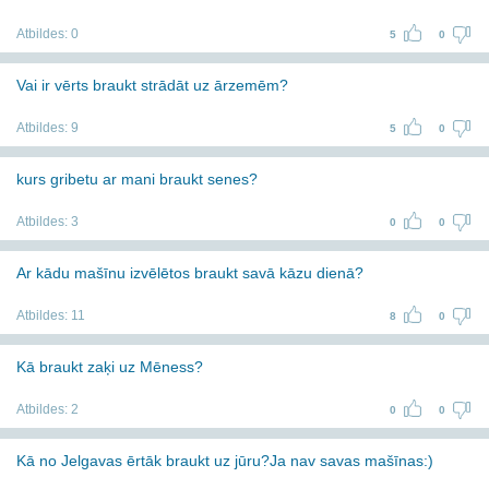
Atbildes:
0
5
0
Vai ir vērts braukt strādāt uz ārzemēm?
Atbildes:
9
5
0
kurs gribetu ar mani braukt senes?
Atbildes:
3
0
0
Ar kādu mašīnu izvēlētos braukt savā kāzu dienā?
Atbildes:
11
8
0
Kā braukt zaķi uz Mēness?
Atbildes:
2
0
0
Kā no Jelgavas ērtāk braukt uz jūru?Ja nav savas mašīnas:)