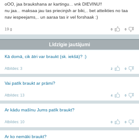
oOO, jaa braukshana ar kartingu... vnk DIEVINU!!
nu jaa... maksaa jau tas priecinjsh ar biki,.. bet atteikties no taa
nav iespeejams,.. un aaraa tas ir vel forshaak :)
19 g
0
0
Līdzīgie jautājumi
Kā domā, cik ātri var braukt (sk. iekšā)? :)
Atbildes:
3
2
0
Vai patīk braukt ar prāmi?
Atbildes:
13
4
0
Ar kādu mašīnu Jums patīk braukt?
Atbildes:
10
0
0
Ar ko nemāki braukt?