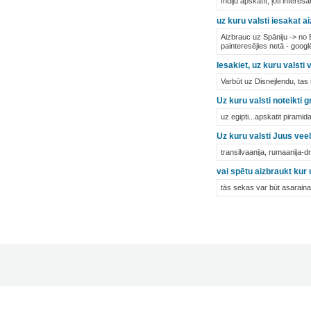
Indiju apskatīt, ļoti intere
uz kuru valsti iesakat a
Aizbrauc uz Spāniju -> no B
painteresējies netā - googl
Iesakiet, uz kuru valsti 
Varbūt uz Disnejlendu, tas
Uz kuru valsti noteikti 
uz egipti...apskatit piramid
Uz kuru valsti Juus vee
transilvaanija, rumaanija-d
vai spētu aizbraukt kur 
tās sekas var būt asarainas