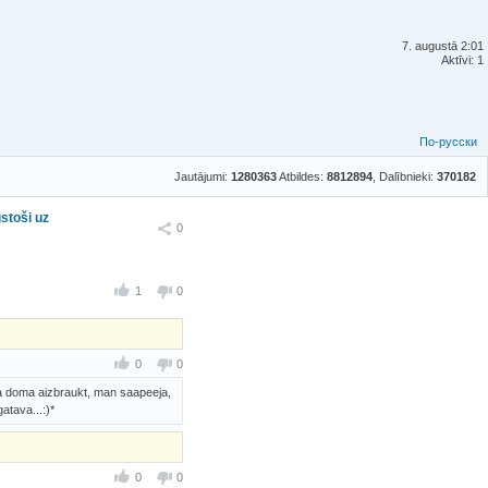
7. augustā 2:01
Aktīvi: 1
По-русски
Jautājumi:
1280363
Atbildes:
8812894
, Dalībnieki:
370182
stoši uz
Ieteikt
0
1
0
0
0
aada doma aizbraukt, man saapeeja,
atava...:)*
0
0