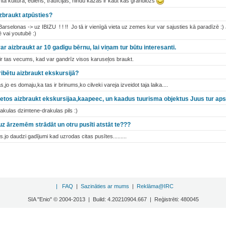
santa kultūra, ēdiens, tradīcijas, hindu kāzas ir kaut kas grandiozs
izbraukt atpūsties?
arselonas -> uz IBIZU ! ! !! Jo tā ir vienīgā vieta uz zemes kur var sajusties kā paradīzē :) 
ē vai youtubē :)
var aizbraukt ar 10 gadīgu bērnu, lai viņam tur būtu interesanti.
 ir tas vecums, kad var gandrīz visos karuseļos braukt.
gribētu aizbraukt ekskursijā?
as,jo es domaju,ka tas ir brinums,ko cilveki vareja izveidot taja laika....
letos aizbraukt ekskursijaa,kaapeec, un kaadus tuurisma objektus Juus tur aps
rakulas dzimtene-drakulas pils :)
uz ārzemēm strādāt un otru pusīti atstāt te???
.jo daudzi gadījumi kad uzrodas citas pusītes.........
|
FAQ
|
Sazināties ar mums
|
Reklāma@IRC
SIA "Enio" © 2004-2013 | Build: 4.20210904.667 | Reģistrēti: 480045