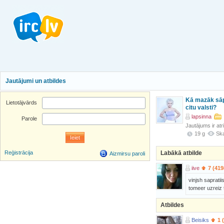
Jautājumi un atbildes
Kā mazāk sāpi
Lietotājvārds
citu valsti?
lapsinna
Parole
Jautājums ir atr
19 g
Ska
Labākā atbilde
Reģistrācija
Aizmirsu paroli
iive
7 (419
vinjsh sapratii
tomeer uzreiz t
Atbildes
Beisiks
1 