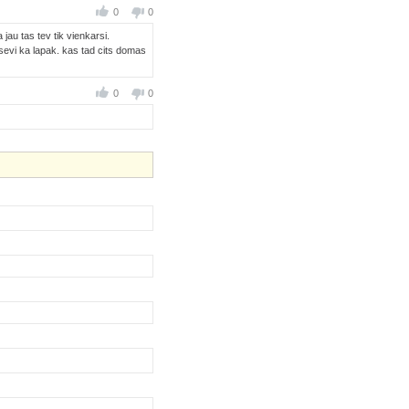
0
0
jau tas tev tik vienkarsi.
sevi ka lapak. kas tad cits domas
0
0