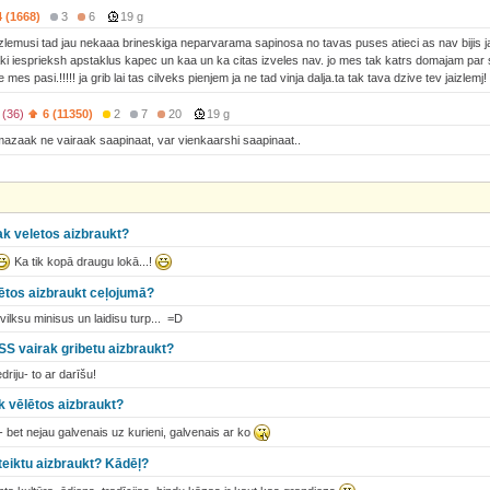
4 (1668)
3
6
19 g
 izlemusi tad jau nekaaa brineskiga neparvarama sapinosa no tavas puses atieci as nav bijis ja 
ki iesprieksh apstaklus kapec un kaa un ka citas izveles nav. jo mes tak katrs domajam par 
mes pasi.!!!!! ja grib lai tas cilveks pienjem ja ne tad vinja dalja.ta tak tava dzive tev jaizlemj!
 (36)
6 (11350)
2
7
20
19 g
azaak ne vairaak saapinaat, var vienkaarshi saapinaat..
ak veletos aizbraukt?
Ka tik kopā draugu lokā...!
ēlētos aizbraukt ceļojumā?
vilksu minisus un laidisu turp... =D
SSS vairak gribetu aizbraukt?
driju- to ar darīšu!
āk vēlētos aizbraukt?
- bet nejau galvenais uz kurieni, galvenais ar ko
eteiktu aizbraukt? Kādēļ?