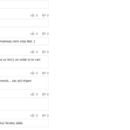
0
0
0
0
mainaas.nem vinju liidz :)
0
0
a uz tevi:) un velak tu to vari
0
0
mesls... tas arii vinjam
0
0
0
0
á ríkoties tálák.