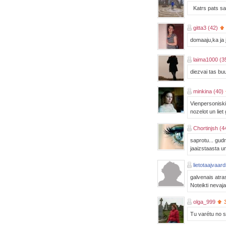
Katrs pats sav
gitta3 (42)
domaaju,ka ja 
laima1000 (3
diezvai tas buu
minkina (40)
Vienpersoniski 
nozelot un lie
Chortinjsh (4
saprotu... gudr
jaaizstaasta un
lietotaajvaar
galvenais atras
Noteikti nevaja
olga_999
Tu varétu no s