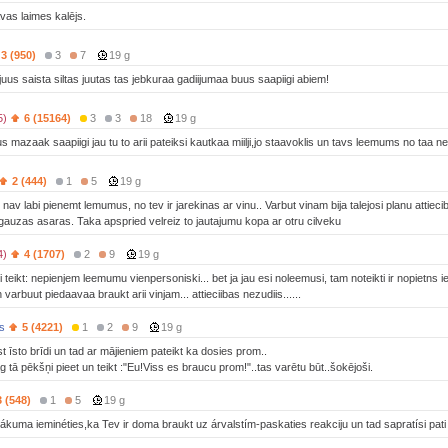
as laimes kalējs.
3 (950)
3
7
19 g
juus saista siltas juutas tas jebkuraa gadiijumaa buus saapiigi abiem!
5)
6 (15164)
3
3
18
19 g
s mazaak saapiigi jau tu to arii pateiksi kautkaa miilji,jo staavoklis un tavs leemums no taa ne
2 (444)
1
5
19 g
nav labi pienemt lemumus, no tev ir jarekinas ar vinu.. Varbut vinam bija talejosi planu attiecib
t gauzas asaras. Taka apspried velreiz to jautajumu kopa ar otru cilveku
4)
4 (1707)
2
9
19 g
i teikt: nepienjem leemumu vienpersoniski... bet ja jau esi noleemusi, tam noteikti ir nopietns ie
 varbuut piedaavaa braukt arii vinjam... attieciibas nezudiis......
ds
5 (4221)
1
2
9
19 g
t īsto brīdi un tad ar mājieniem pateikt ka dosies prom..
g tā pēkšņi pieet un teikt :"Eu!Viss es braucu prom!"..tas varētu būt..šokējoši.
3 (548)
1
5
19 g
ákuma ieminéties,ka Tev ir doma braukt uz árvalstím-paskaties reakciju un tad sapratísi pati k