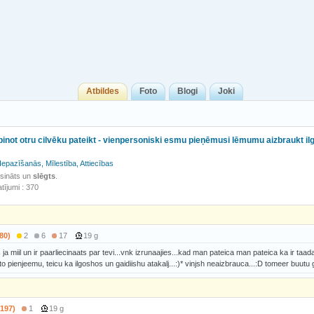
Atbildes
Foto
Blogi
Joki
not otru cilvēku pateikt - vienpersoniski esmu pieņēmusi lēmumu aizbraukt ilg
Iepazīšanās, Mīlestība, Attiecības
isināts un
slēgts
.
tījumi : 370
80)
2
6
17
19 g
s ja miil un ir paarliecinaats par tevi...vnk izrunaajies...kad man pateica man pateica ka ir t
o pienjeemu, teicu ka ilgoshos un gaidiishu atakalj...:)* vinjsh neaizbrauca...:D tomeer buutu g
(197)
1
19 g