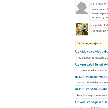
afro_diite
nu ja tu ta esi
vienkarsi pasa
par mums ja ne 
sophisticated
Tur nevar ne m
Līdzīgie jautājumi
Uz kādu valsti viss vair
Pēc būtības uz jebkuru...
Uz kuru valsti Tu ļoti v
Uz Iraku, apniks dzivot, uz
uz kuru valsti jus VISS
gan jau vēl aizlaistu uz zvie
uz kuru valsti tu vislab
ibiza, las vegas, new york 
Uz kādu valsti/pilsētu i