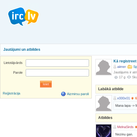
Jautājumi un atbildes
Kā registreet
Lietotājvārds
aiimer
Sp
Jautājums ir atr
Parole
17 g
Ska
Labākā atbilde
Reģistrācija
Aizmirsu paroli
x000x01
6
Mana lapa -> M
Atbildes
MelnaSirds
Nezinu gan.