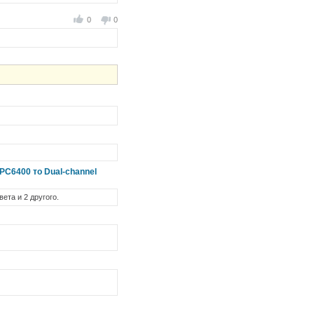
0
0
PC6400 то Dual-channel
ета и 2 другого.