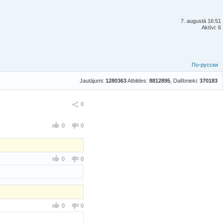
7. augustā 16:51
Aktīvi: 6
По-русски
Jautājumi:
1280363
Atbildes:
8812895
, Dalībnieki:
370183
Ieteikt
0
0
0
0
0
0
0