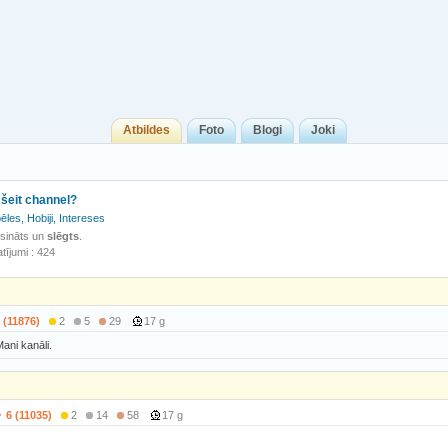
Atbildes
Foto
Blogi
Joki
 šeit channel?
ēles, Hobiji, Intereses
isināts un
slēgts
.
tījumi : 424
 (11876)
2
5
29
17 g
ani kanāli.
6 (11035)
2
14
58
17 g