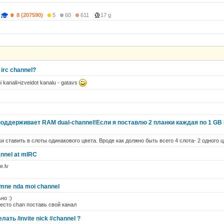
8 (207590)
5
60
611
17 g
 irc channel?
 kanali>izveidot kanalu - gatavs
оддерживает RAM dual-channel!Если я поставлю 2 планки каждая по 1 GB 
ки ставить в слоты одинакового цвета. Вроде как должно быть всего 4 слота- 2 одного цв
annel at mIRC
e.lv
u mne nda moi channel
но :)
 место chan поставь свой канал
лать /invite nick #channel ?