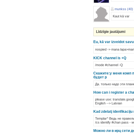
munkss (40)
Kaut kā var
Līdzīgie jautājumi
Eu, kā var izveidot savu
nospied -> mana lapa>mani
KICK channel is +Q
/mode #channel -Q
Скажите:у меня комп п
будет р
Да. только надо эти план
How can i register a ch
please use: translate.googl
English --> Latvian
Kad zdelatj idenfikacij
Templar^ Ведь не правель
/cs identify #chan pass -
Можно ли в ирц сети де