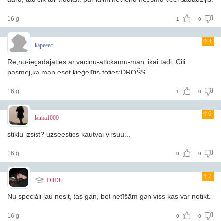
16 g
1
0
4
kapeeec
Re,nu-iegādājaties ar vāciņu-atlokāmu-man tikai tādi. Citi
pasmej,ka man esot ķieģelītis-toties:DROŠS
16 g
1
0
6
laima1000
stiklu izsist? uzseesties kautvai virsuu...
16 g
0
0
7
DiiDii
Nu speciāli jau nesit, tas gan, bet netīšām gan viss kas var notikt.
16 g
0
0