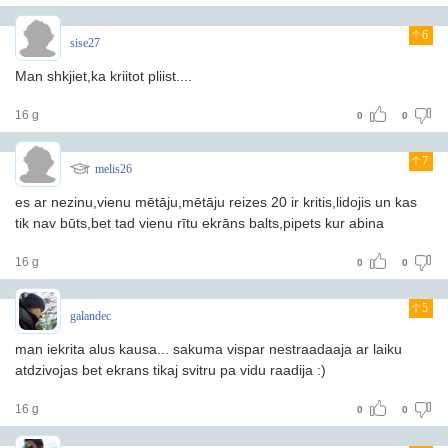
6
sise27
Man shkjiet,ka kriitot pliist....
16 g
0
0
7
melis26
es ar nezinu,vienu mētāju,mētāju reizes 20 ir kritis,lidojis un kas
tik nav būts,bet tad vienu rītu ekrāns balts,pipets kur abina
16 g
0
0
5
galandec
man iekrita alus kausa... sakuma vispar nestraadaaja ar laiku
atdzivojas bet ekrans tikaj svitru pa vidu raadija :)
16 g
0
0