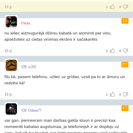
16 g
1
0
6
Ulisita
nu ieliec aizmugurējā džinsu kabatā un aizmirsti par viņu,
apsēžoties uz cietas virsmas ekrāns ir sačakarēts
16 g
2
0
7
w202
Nu kā, paņem telefonu, uzliec uz grīdas, uzsit pa to ar āmuru un
redzēsi kā!
16 g
1
0
7
Odium77
var gan, piemeeram man darbaa galda stuuri ir preciizi kaa
nomeeriiti kabatas augstumaa, ja telefoninjsh ir ar displeju uz
aaru, tad cik tur truukst. par laimi nevienu neesmu veel sadauzijis.