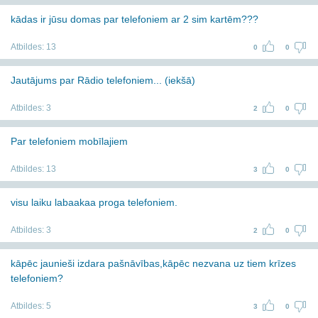
kādas ir jūsu domas par telefoniem ar 2 sim kartēm???
Atbildes:
13
0
0
Jautājums par Rādio telefoniem... (iekšā)
Atbildes:
3
2
0
Par telefoniem mobīlajiem
Atbildes:
13
3
0
visu laiku labaakaa proga telefoniem.
Atbildes:
3
2
0
kāpēc jaunieši izdara pašnāvības,kāpēc nezvana uz tiem krīzes
telefoniem?
Atbildes:
5
3
0