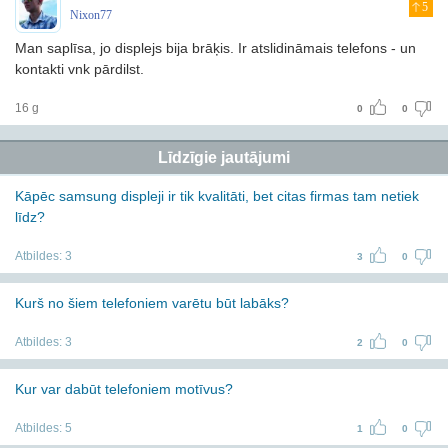
5
Nixon77
Man saplīsa, jo displejs bija brāķis. Ir atslidināmais telefons - un
kontakti vnk pārdilst.
16 g
0
0
Līdzīgie jautājumi
Kāpēc samsung displeji ir tik kvalitāti, bet citas firmas tam netiek
līdz?
Atbildes:
3
3
0
Kurš no šiem telefoniem varētu būt labāks?
Atbildes:
3
2
0
Kur var dabūt telefoniem motīvus?
Atbildes:
5
1
0