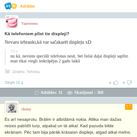
Atbildes
Vaavereens
Kā telefoniem plīst tie displeji?
Nevaru iebraukt,kā var sačakarēt displeju xD
16 g
nu kā, neviens speciāli telefonus nesit, bet lielai daļai displeji saplīst.
man tikai viegli ieskrāpējas 2 gadu laikā
Zinātne, Tehnika
Slēgts 16 g
4
0
Atbildes: 11
Skatījumi : 368
7
christy
Es arī nesaprotu. Brālim ir atbīdāmā nokia. Atlika man dažas
reizes pabīdīt turp, atpakaļ un tā atkal. Kad pazuda bilde
ekrānam. Pēc tam bija pārāk krāsaisn displejs, atgad atkal melns.