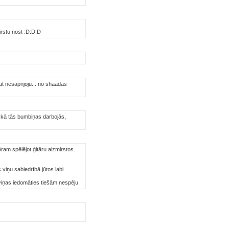
irstu nost :D:D:D
at nesapnjoju... no shaadas
šu kā tās bumbiņas darbojās,
ram spēlējot ģitāru aizmirstos..
viņu sabiedrībā jūtos labi...
viņas iedomāties tiešām nespēju.