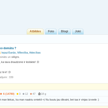
Atbildes
Foto
Blogi
Joki
 ko domātu ?
Iepazīšanās, Mīlestība, Attiecības
isināts un
slēgts
.
 ka tava draudzene ir lesbiete! :D
z bi ir! :D
tījumi : 339
6 (14780)
3
12
47
18 g
t man liekas, ka man naaktu smiekli =) Nu buutu jau diivaini, bet taa ir vinjas izveele :)