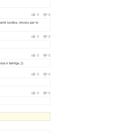
0
0
iņamir tuvāka, nevaru par to
0
0
0
0
ņa ir laimīga.:))
0
0
0
0