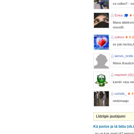
va vellos!! - vo
Evisa
Mana attieksme 
nosodīt.
sulnce
6 (
es pat nezinu,k
laimes_bridis
Mana draudzene 
mazinsh (41)
kamēr viņa ne
oshelis_
4
nedomaaju
Līdzīgie jautājumi
Kā justos ja tā būtu (sk
nu un kas manī rit? neesmu