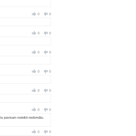
0
0
0
0
0
0
0
0
0
0
0
0
iktu pavisam noteikti nedomātu.
0
0