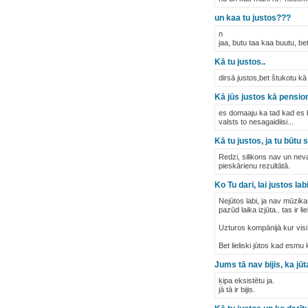
un kaa tu justos???
n
jaa, butu taa kaa buutu, b
Kā tu justos..
dirsā justos,bet štukotu kā 
Kā jūs justos kā pensio
es domaaju ka tad kad es b
valsts to nesagaidiisi...
Kā tu justos, ja tu būtu s
Redzi, silikons nav un neva
pieskārienu rezultātā.
Ko Tu dari, lai justos lab
Nejūtos labi, ja nav mūzik
pazūd laika izjūta.. tas ir lie
Uzturos kompānijā kur visi d
Bet lieliski jūtos kad esm
Jums tā nav bijis, ka jū
ķipa eksistētu ja.
jā tā ir bijis.