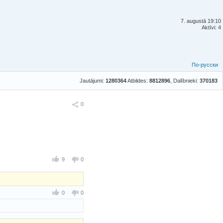
7. augustā 19:10
Aktīvi: 4
По-русски
Jautājumi:
1280364
Atbildes:
8812896
, Dalībnieki:
370183
Ieteikt
0
9
0
0
0