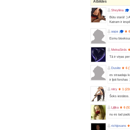
Atbildes
Sheyliina
Būtu starā! :) 
Katram ir iesp
aapa
Esmu biseksuā
MelnaSirds
Tā ir viņas pe
Dusiite
6 
es straadaju k
ir ljoti forshas :
nitry
1 (21
Šoks iestātos.
Ljiljka
6 (5
nu es tad pado
richijosans