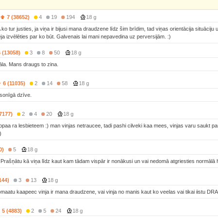
7 (38652)
4
19
194
18 g
A ko tur justies, ja viņa ir bijusi mana draudzene līdz šim brīdim, tad viņas orientācija situāc
ēja izvēlēties par ko būt. Galvenais lai mani nepavedina uz perversijām. :)
6 (13058)
3
8
50
18 g
la. Mans draugs to zina.
6 (11035)
2
14
58
18 g
rsonīgā dzīve.
(7177)
2
4
20
18 g
opaa ra lesbieteem :) man vinjas netraucee, tadi pashi cilveki kaa mees, vinjas varu saukt p
)
0)
5
18 g
 Prašņātu kā viņa līdz kaut kam tādam vispār ir nonākusi un vai nedomā atgriesties normālā
144)
3
13
18 g
maatu kaapeec vinja ir mana draudzene, vai vinja no manis kaut ko veelas vai tikai iistu DR
5 (4883)
2
5
24
18 g