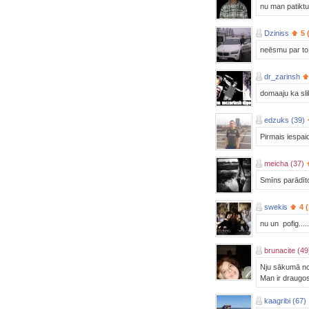
nu man patiktu 
Dziniss
5 
neēsmu par to 
dr_zarinsh
domaaju ka slik
edzuks (39)
Pirmais iespai
meicha (37)
Smīns parādīto
swekis
4 
nu un pofig....
brunacite (49
Nju sākumā not
Man ir draugos 
kaagribi (67)