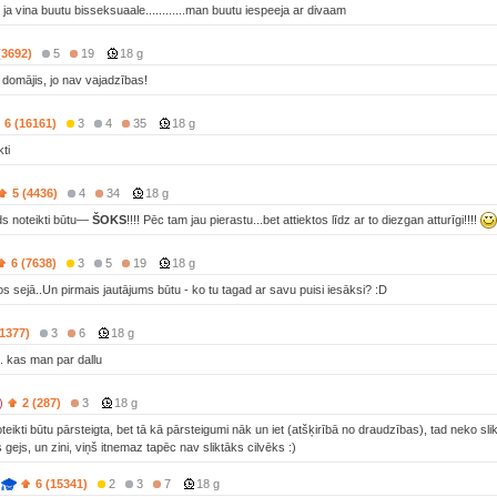
ja vina buutu bisseksuaale............man buutu iespeeja ar divaam
(3692)
5
19
18 g
domājis, jo nav vajadzības!
6 (16161)
3
4
35
18 g
ti
5 (4436)
4
34
18 g
ds noteikti būtu—
ŠOKS
!!!! Pēc tam jau pierastu...bet attiektos līdz ar to diezgan atturīgi!!!!
6 (7638)
3
5
19
18 g
s sejā..Un pirmais jautājums būtu - ko tu tagad ar savu puisi iesāksi? :D
(1377)
3
6
18 g
.. kas man par dallu
)
2 (287)
3
18 g
eikti būtu pārsteigta, bet tā kā pārsteigumi nāk un iet (atšķirībā no draudzības), tad neko sl
gejs, un zini, viņš itnemaz tapēc nav sliktāks cilvēks :)
6 (15341)
2
3
7
18 g