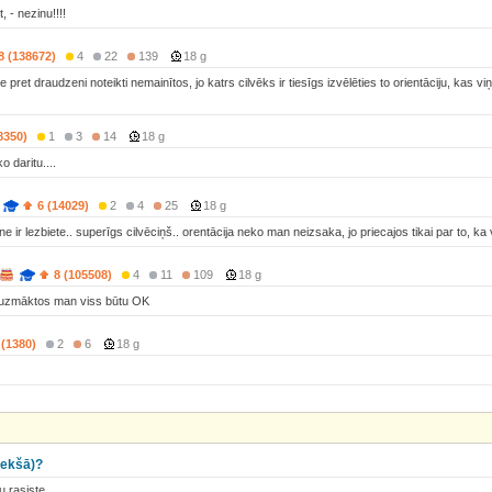
t, - nezinu!!!!
8 (138672)
4
22
139
18 g
pret draudzeni noteikti nemainītos, jo katrs cilvēks ir tiesīgs izvēlēties to orientāciju, kas v
8350)
1
3
14
18 g
o daritu....
6 (14029)
2
4
25
18 g
ir lezbiete.. superīgs cilvēciņš.. orentācija neko man neizsaka, jo priecajos tikai par to, ka vi
8 (105508)
4
11
109
18 g
uzmāktos man viss būtu OK
 (1380)
2
6
18 g
.iekšā)?
 rasiste...