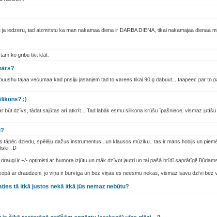
et ja iedzeru, tad aizmirstu ka man nakamaa diena ir DARBA DIENA, tikai nakamajaa dienaa m
tam ko gribu tikt klāt.
nārs?
uushu tajaa vecumaa kad pnsiju jasanjem tad to varees tikai 90.g dabuut... taapeec par to p
ilikons? ;)
r būt dzīvs, tādat sajūtas arī atkrīt... Tad labāk esmu silikona krūšu īpašniece, vismaz jutī
i?
as tāpēc dziedu, spēlēju dažus instrumentus.. un klausos mūziku.. tas ir mans hobijs un piemē
liski! :D
raugi ir +/- optimisti ar humora izjūtu un māk dzīvot jautri un tai pašā brīdī saprātīgi! Būdams 
u kopā ar draudzeni, jo viņa ir burvīga un bez viņas es neesmu nekas, vismaz savu dzīvi bez 
taties tā itkā justos nekā itkā jūs nemaz nebūtu?