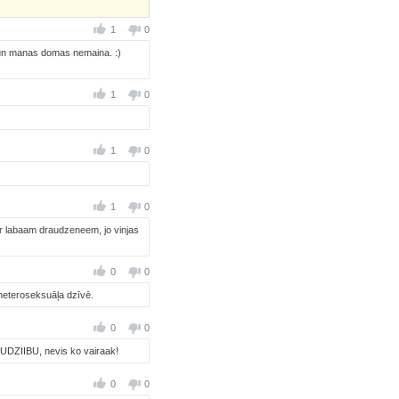
1
0
iju un manas domas nemaina. :)
1
0
1
0
1
0
ar labaam draudzeneem, jo vinjas
0
0
 heteroseksuāļa dzīvē.
0
0
AUDZIIBU, nevis ko vairaak!
0
0