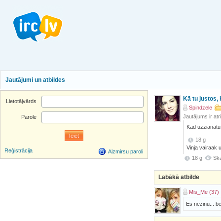
Jautājumi un atbildes
Kā tu justos,
Lietotājvārds
Spindzele
Jautājums ir atr
Parole
Kad uzzianatu,
18 g
Vinja vairaak u
Reģistrācija
Aizmirsu paroli
18 g
Ska
Labākā atbilde
Mis_Me (37)
Es nezinu... be