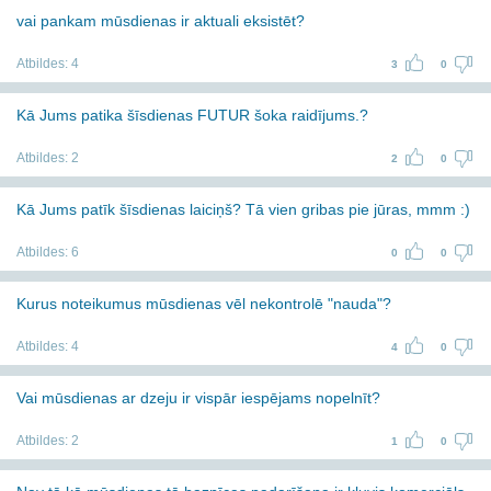
vai pankam mūsdienas ir aktuali eksistēt?
Atbildes:
4
3
0
Kā Jums patika šīsdienas FUTUR šoka raidījums.?
Atbildes:
2
2
0
Kā Jums patīk šīsdienas laiciņš? Tā vien gribas pie jūras, mmm :)
Atbildes:
6
0
0
Kurus noteikumus mūsdienas vēl nekontrolē "nauda"?
Atbildes:
4
4
0
Vai mūsdienas ar dzeju ir vispār iespējams nopelnīt?
Atbildes:
2
1
0