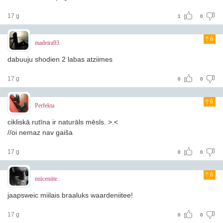
17 g
1
0
6
madeira93
dabuuju shodien 2 labas atziimes
17 g
0
0
6
Perfekta
cikliskā rutīna ir naturāls mēsls. >.<
//oi nemaz nav gaiša
17 g
0
0
6
miiceniite
jaapsweic miilais braaluks waardeniitee!
17 g
0
0