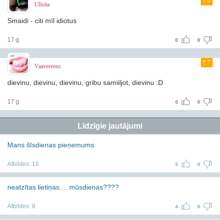
6
Ulisita
Smaidi - citi mīl idiotus
17 g
0
0
7
Vaavereens
dievinu, dievinu, dievinu, gribu samiiljot, dievinu :D
17 g
0
0
Līdzīgie jautājumi
Mans šīsdienas pieņemums
Atbildes:
16
5
0
neatzītas lietiņas.... mūsdienas????
Atbildes:
8
4
0