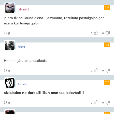
6
raikina31
ja ārā tik saulauna diena - jāizmanto, rezultātā pastaigājos gar
ezeru kur tusēja gulbji
17 g
0
0
3
cabou
Hmmm, jāturpina iesāktais...
17 g
0
0
7
Letinhs
aizlaisties no darba!!!!!!un man tas izdevās!!!!
17 g
0
0