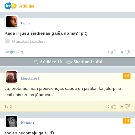
Atbildes
Gunjs
Kāda ir jūsu šīsdienas gaišā doma? :p :)
Grāmatas, Literatūra
Slēgts 17 g
3
0
Atbildes: 10
Skatījumi : 416
6
filozofs1991
Jā, protams, man jāpievienojas cabou un jāsaka, ka jāturpina
iesāktais un tas jāpabeidz.
17 g
0
0
4
Nilsoons
šodien nedomāju gaiši! :D